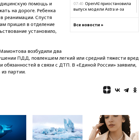
едицинскую помощь и
07:40
OpenAI приостановила
выпуск модели Astra и-за
жать на дороге. Ребенка
потенциальных рисков
 в реанимации. Спустя
ам пришел в отделение
06:25
У берегов Италии
Все новости »
обнаружили затонувшее
ьствование установило,
судно древнеримских времен
05:10
«Одиссея» Нолана
 Мамонтова возбудили два
собрала в мировом прокате
свыше $1 млрд
ушении ПДД, повлекшем легкий или средний тяжести вред
 обязанностей в связи с ДТП. В «Единой России» заявили,
02:22
Собянин сообщил о
 из партии.
высоких темпах строительства
недвижимости в Москве
01:20
Россиянин в среднем
съедает несколько арбузов за
сезон
00:25
В Красноярском крае
идут поиски семьи, пропавшей
во время сплава
вчера, 23:30
Жителя Нижнего
Тагила арестовали за реакции