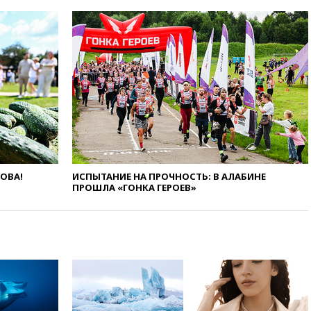
Иран в атаке на судно
нефтяной компании ADNOC в
Ормузе
вчера, 18:56
«Газпром»: объем
газа в европейских подземных
хранилищах достиг
антирекорда
вчера, 18:25
ТАСС: Уиткофф и
Кушнер могут вскоре посетить
Москву и Киев
вчера, 17:43
«Тиса» выдвинула
экс-председателя Верховного
ЛОВА!
ИСПЫТАНИЕ НА ПРОЧНОСТЬ: В АЛАБИНЕ
суда на пост президента
ПРОШЛА «ГОНКА ГЕРОЕВ»
Венгрии
вчера, 16:50
Politico: «Газовая
авантюра Германии ставит под
угрозу европейскую зиму»
вчера, 16:16
Беспилотник
взорвался вблизи
газопровода в Болгарии
вчера, 15:25
При атаке БПЛА в