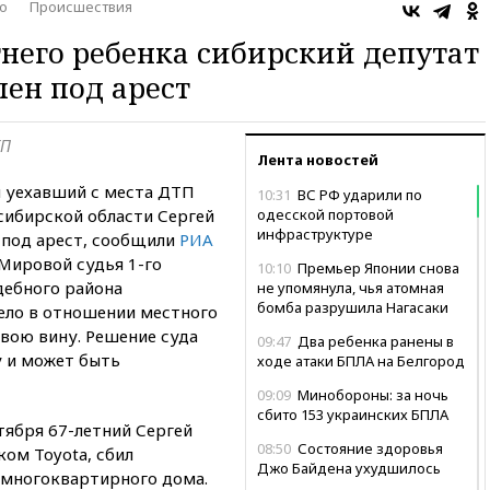
о
Происшествия
него ребенка сибирский депутат
лен под арест
ТП
Лента новостей
 уехавший с места ДТП
10:31
ВС РФ ударили по
сибирской области Сергей
одесской портовой
инфраструктуре
 под арест, сообщили
РИА
Мировой судья 1-го
10:10
Премьер Японии снова
дебного района
не упомянула, чья атомная
бомба разрушила Нагасаки
ело в отношении местного
вою вину. Решение суда
09:47
Два ребенка ранены в
у и может быть
ходе атаки БПЛА на Белгород
09:09
Минобороны: за ночь
сбито 153 украинских БПЛА
тября 67-летний Сергей
08:50
Состояние здоровья
ом Toyota, сбил
Джо Байдена ухудшилось
 многоквартирного дома.