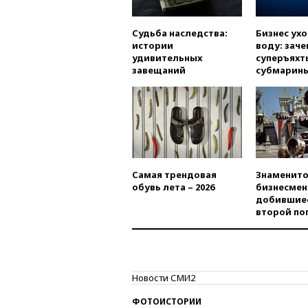
Судьба наследства:
Бизнес ух
истории
воду: заче
удивительных
суперъяхт
завещаний
субмарин
Самая трендовая
Знаменито
обувь лета – 2026
бизнесмен
добившиес
второй по
Новости СМИ2
ФОТОИСТОРИИ