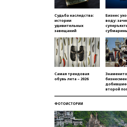
Судьба наследства:
Бизнес ух
истории
воду: заче
удивительных
суперъяхт
завещаний
субмарин
Самая трендовая
Знаменито
обувь лета – 2026
бизнесмен
добившиес
второй по
ФОТОИСТОРИИ