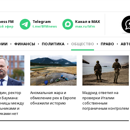
ness FM
Telegram
Канал в MAX
ой эфир
t.me/BFMnews
max.ru/bfm
НИИ
ФИНАНСЫ
ПОЛИТИКА
ОБЩЕСТВО
ПРАВО
АВТ
дин, ректор
Аномальная жара и
Мадрид ответил на
 Баумана:
обмеление рек в Европе
проверки Италии
зницы между
обнажили историю
собственным
ьниками и
пограничным контролем
иками нет