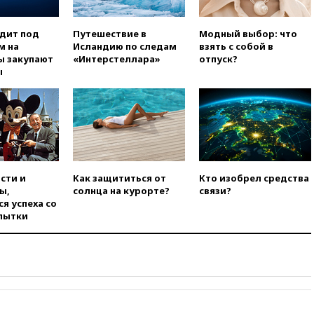
в Теlegram
вчера, 22:50
Российский
одит под
Путешествие в
Модный выбор: что
режиссер Кирилл Соколов
м на
Исландию по следам
взять с собой в
снимет триллер для Netflix
ы закупают
«Интерстеллара»
отпуск?
вчера, 22:20
Турция призвала
ы
к мораторию на удары по
торговым судам в Черном
море
вчера, 21:43
Экс-
председатель Верховного
суда Венгрии согласился стать
президентом республики
сти и
Как защититься от
Кто изобрел средства
вчера, 20:58
Финляндия
ы,
солнца на курорте?
связи?
введет экзамен для
я успеха со
претендентов на получение
пытки
гражданства
вчера, 20:12
Минобороны
Болгарии: упавший в стране
беспилотник, скорее всего,
был украинским
вчера, 19:29
ОАЭ обвинили