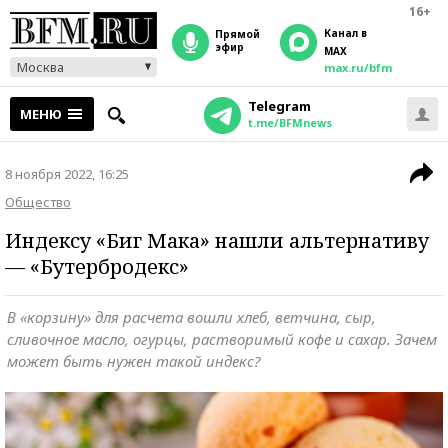
16+
Канал в
прямой
эфир
MAX
Москва
max.ru/bfm
Telegram
МЕНЮ
t.me/BFMnews
8 ноября 2022, 16:25
Общество
Индексу «Биг Мака» нашли альтернативу
— «Бутербродекс»
В «корзину» для расчета вошли хлеб, ветчина, сыр,
сливочное масло, огурцы, растворимый кофе и сахар. Зачем
может быть нужен такой индекс?