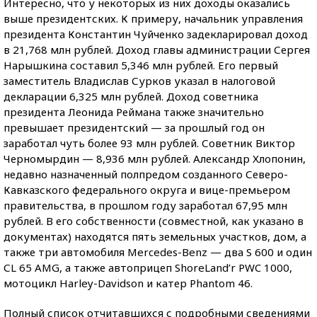
Интересно, что у некоторых из них доходы оказались
выше президентских. К примеру, начальник управления
президента Константин Чуйченко задекларировал доход
в 21,768 млн рублей. Доход главы администрации Сергея
Нарышкина составил 5,346 млн рублей. Его первый
заместитель Владислав Сурков указал в налоговой
декларации 6,325 млн рублей. Доход советника
президента Леонида Реймана также значительно
превышает президентский — за прошлый год он
заработал чуть более 93 млн рублей. Советник Виктор
Черномырдин — 8,936 млн рублей. Александр Хлопонин,
недавно назначенный полпредом созданного Северо-
Кавказского федерального округа и вице-премьером
правительства, в прошлом году заработал 67,95 млн
рублей. В его собственности (совместной, как указано в
документах) находятся пять земельных участков, дом, а
также три автомобиля Mercedes-Benz — два S 600 и один
СL 65 AMG, а также автоприцеп ShoreLand’r PWC 1000,
мотоцикл Harley-Davidson и катер Phantom 46.
Полный список отчитавшихся с подробными сведениями