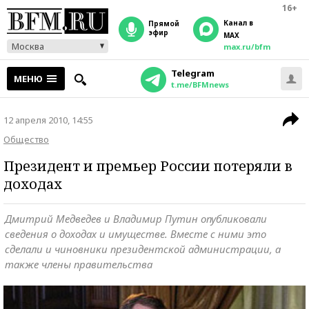
16+
Канал в
прямой
эфир
MAX
Москва
max.ru/bfm
Telegram
МЕНЮ
t.me/BFMnews
12 апреля 2010, 14:55
Общество
Президент и премьер России потеряли в
доходах
Дмитрий Медведев и Владимир Путин опубликовали
сведения о доходах и имуществе. Вместе с ними это
сделали и чиновники президентской администрации, а
также члены правительства