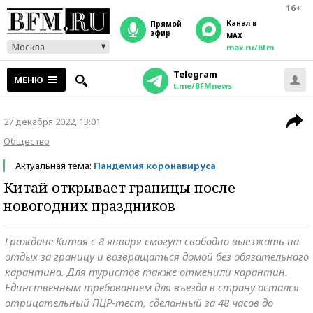
16+
Канал в
прямой
эфир
MAX
Москва
max.ru/bfm
Telegram
МЕНЮ
t.me/BFMnews
27 декабря 2022, 13:01
Общество
Актуальная тема:
Пандемия коронавируса
Китай открывает границы после
новогодних праздников
Граждане Китая с 8 января смогут свободно выезжать на
отдых за границу и возвращаться домой без обязательного
карантина. Для туристов также отменили карантин.
Единственным требованием для въезда в страну остался
отрицательный ПЦР-тест, сделанный за 48 часов до