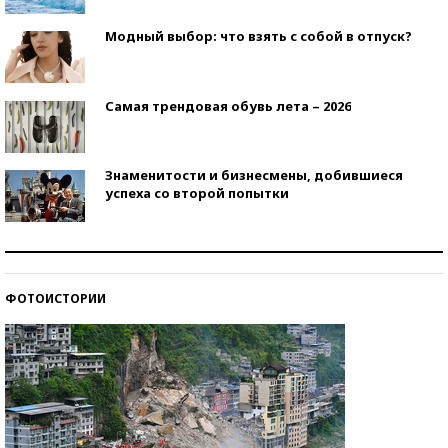
Модный выбор: что взять с собой в отпуск?
Самая трендовая обувь лета – 2026
Знаменитости и бизнесмены, добившиеся
успеха со второй попытки
Как защититься от солнца на курорте?
ФОТОИСТОРИИ
Кто изобрел средства связи?