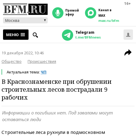
16+
Канал в
прямой
эфир
MAX
Москва
max.ru/bfm
Telegram
МЕНЮ
t.me/BFMnews
19 декабря 2022, 10:46
Общество
Происшествия
Актуальная тема:
ЧП
В Краснознаменске при обрушении
строительных лесов пострадали 9
рабочих
Информации о погибших нет. Под завалами могут
оставаться люди
Строительные леса рухнули в подмосковном