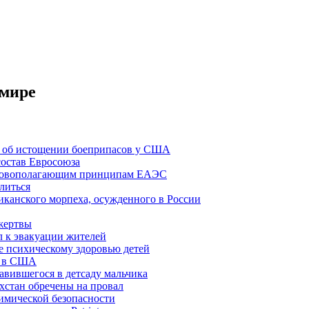
 мире
И об истощении боеприпасов у США
состав Евросоюза
новополагающим принципам ЕАЭС
литься
канского морпеха, осужденного в России
 жертвы
л к эвакуации жителей
де психическому здоровью детей
» в США
авившегося в детсаду мальчика
хстан обречены на провал
имической безопасности