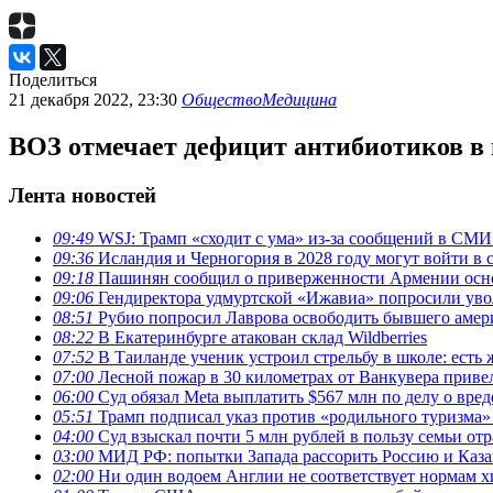
Поделиться
21 декабря 2022, 23:30
Общество
Медицина
ВОЗ отмечает дефицит антибиотиков в
Лента новостей
09:49
WSJ: Трамп «сходит с ума» из-за сообщений в СМ
09:36
Исландия и Черногория в 2028 году могут войти в 
09:18
Пашинян сообщил о приверженности Армении ос
09:06
Гендиректора удмуртской «Ижавиа» попросили уво
08:51
Рубио попросил Лаврова освободить бывшего амери
08:22
В Екатеринбурге атакован склад Wildberries
07:52
В Таиланде ученик устроил стрельбу в школе: есть
07:00
Лесной пожар в 30 километрах от Ванкувера приве
06:00
Суд обязал Meta выплатить $567 млн по делу о вре
05:51
Трамп подписал указ против «родильного туризма
04:00
Суд взыскал почти 5 млн рублей в пользу семьи отр
03:00
МИД РФ: попытки Запада рассорить Россию и Каза
02:00
Ни один водоем Англии не соответствует нормам х