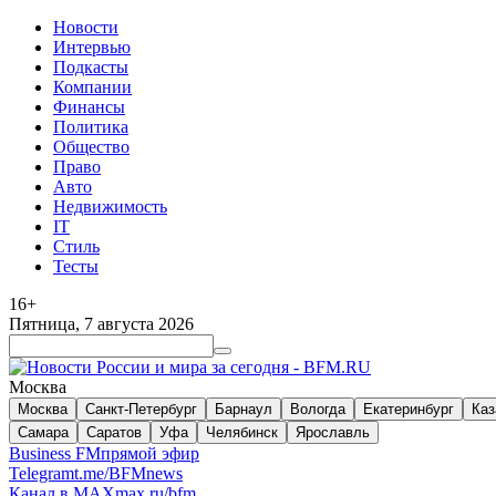
Новости
Интервью
Подкасты
Компании
Финансы
Политика
Общество
Право
Авто
Недвижимость
IT
Стиль
Тесты
16+
Пятница, 7 августа 2026
Москва
Москва
Санкт-Петербург
Барнаул
Вологда
Екатеринбург
Каз
Самара
Саратов
Уфа
Челябинск
Ярославль
Business FM
прямой эфир
Telegram
t.me/BFMnews
Канал в MAX
max.ru/bfm