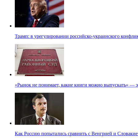
Трамп: в урегулировании российско-украинского конфлик
«Рынок не понимает, какие книги можно выпускать» — э
Как Россию попытались сравнить с Венгрией и Словакие