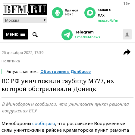
16+
Канал в
прямой
эфир
MAX
Москва
max.ru/bfm
Telegram
МЕНЮ
t.me/BFMnews
26 декабря 2022, 17:39
Политика
Актуальная тема:
Обострение в Донбассе
ВС РФ уничтожили гаубицу M777, из
которой обстреливали Донецк
В Минобороны сообщили, что уничтожен пункт ремонта
вооружения ВСУ
Минобороны
сообщило
, что российские Вооруженные
силы уничтожили в районе Краматорска пункт ремонта