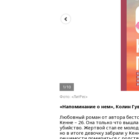
1/10
Фото: «ЛитРес»
«Напоминание о нем», Колин Гу
Любовный роман от автора бестс
Кенне – 26. Она только что вышл
убийство. Жертвой стал ее молод
но в итоге девочку забрали у Кен
решимости помириться с родстве