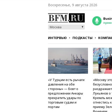
Воскресенье, 9 августа 2026
Busi
прям
Москва
ИНТЕРВЬЮ
ПОДКАСТЫ
КОМПА
СТИЛЬ
ТЕСТЫ
«У Турции есть рычаги
«Москву это
давления на обе
безусловно
стороны» — Бовт о
раздражае
предложении Анкары
Лукьянов о 
прекратить удары по
Кремль мо
торговым судам и
отнестись 
портам
приему Зел
Вучичем