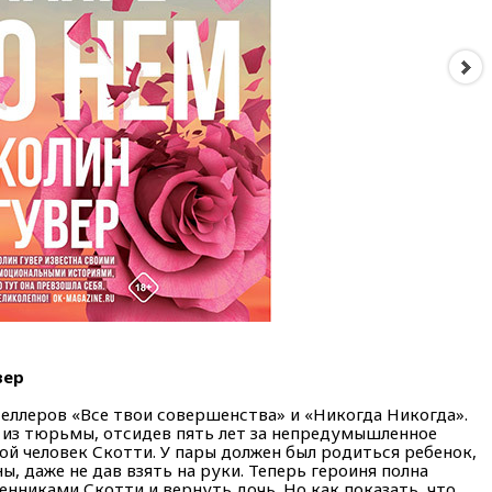
вер
еллеров «Все твои совершенства» и «Никогда Никогда».
а из тюрьмы, отсидев пять лет за непредумышленное
ой человек Скотти. У пары должен был родиться ребенок,
ны, даже не дав взять на руки. Теперь героиня полна
нниками Скотти и вернуть дочь. Но как показать, что