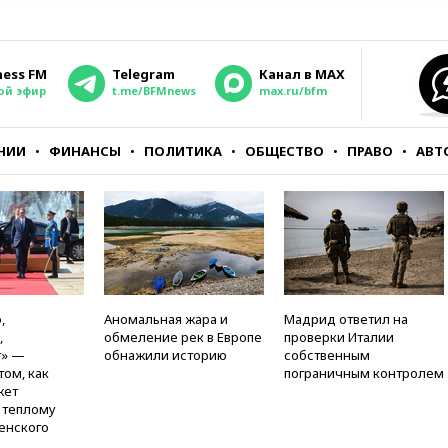
ness FM
Telegram
Канал в MAX
ой эфир
t.me/BFMnews
max.ru/bfm
НИИ
ФИНАНСЫ
ПОЛИТИКА
ОБЩЕСТВО
ПРАВО
АВТ
,
Аномальная жара и
Мадрид ответил на
,
обмеление рек в Европе
проверки Италии
т» —
обнажили историю
собственным
том, как
пограничным контролем
жет
к теплому
енского