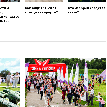
сти и
Как защититься от
Кто изобрел средства
ы,
солнца на курорте?
связи?
я успеха со
пытки