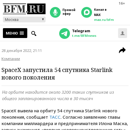
16+
Канал в
прямой
эфир
MAX
Москва
max.ru/bfm
Telegram
МЕНЮ
t.me/BFMnews
28 декабря 2022, 21:11
Компании
SpaceX запустила 54 спутника Starlink
нового поколения
На орбите находится около 3200 таких спутников из
общего запланированного числа в 30 тысяч
SpaceX вывела на орбиту 54 спутника Starlink нового
поколения, сообщает
ТАСС
. Согласно заявлению главы
компании миллиардера и предпринимателя Илона Маска,
запуск знаменует «первую усовершенствованную сеть»