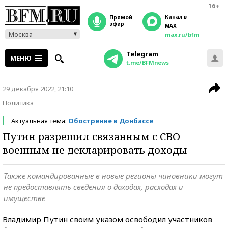
16+
Канал в
прямой
эфир
MAX
Москва
max.ru/bfm
Telegram
МЕНЮ
t.me/BFMnews
29 декабря 2022, 21:10
Политика
Актуальная тема:
Обострение в Донбассе
Путин разрешил связанным с СВО
военным не декларировать доходы
Также командированные в новые регионы чиновники могут
не предоставлять сведения о доходах, расходах и
имуществе
Владимир Путин своим указом освободил участников