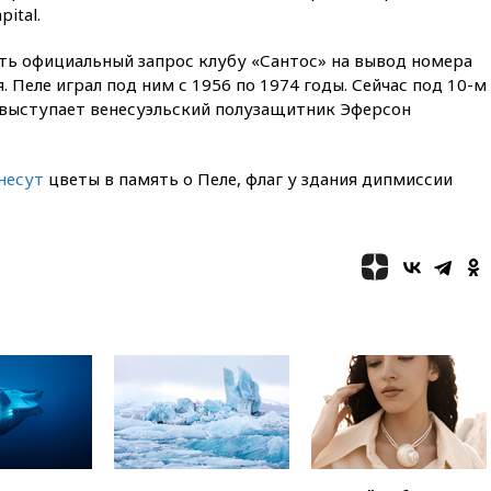
экстремизма
ital.
вчера, 20:20
Суд США
ь официальный запрос клубу «Сантос» на вывод номера
постановил остановить
строительство бального зала в
 Пеле играл под ним с 1956 по 1974 годы. Сейчас под 10-м
Белом доме
выступает венесуэльский полузащитник Эферсон
вчера, 20:15
Сенат США
одобрил ужесточение
санкций против России и
несут
цветы в память о Пеле, флаг у здания дипмиссии
Ирана
вчера, 20:00
СК возбудил дело
против журналистки Катерины
Гордеевой о фейках о ВС
России
вчера, 19:45
ISU предоставил
нейтральный статус
фигуристкам Валиевой и
Трусовой
вчера, 19:35
Зеленский
впервые совершил
официальный визит в Сербию
вчера, 19:19
Россиянка