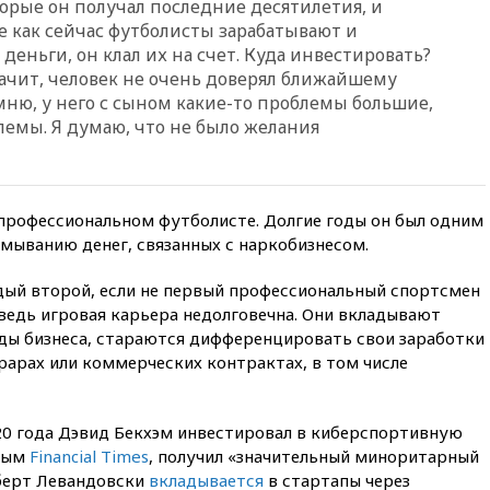
орые он получал последние десятилетия, и
официальный отказ в визах от
не как сейчас футболисты зарабатывают и
Хорватии
деньги, он клал их на счет. Куда инвестировать?
вчера, 21:15
Пентагон
ачит, человек не очень доверял ближайшему
опубликовал 16 новых видео с
мню, у него с сыном какие-то проблемы большие,
НЛО
лемы. Я думаю, что не было желания
вчера, 21:00
На границе
Украины с Польшей скопилось
свыше 6,5 тысячи грузовиков
вчера, 20:53
Швыдкой:
 профессиональном футболисте. Долгие годы он был одним
«Интервидение» точно
тмыванию денег, связанных с наркобизнесом.
пройдет в 2026 году
ждый второй, если не первый профессиональный спортсмен
вчера, 20:45
ПВО за день
сбила еще 75 украинских
ведь игровая карьера недолговечна. Они вкладывают
беспилотников над Россией
иды бизнеса, стараются дифференцировать свои заработки
орарах или коммерческих контрактах, в том числе
вчера, 20:35
Велосипедист
погиб при атаке FPV-дрона в
Белгородской области
020 года Дэвид Бекхэм инвестировал в киберспортивную
вчера, 20:30
Лидию Невзорову
нным
Financial Times
, получил «значительный миноритарный
заочно арестовали по делу о
финансировании
оберт Левандовски
вкладывается
в стартапы через