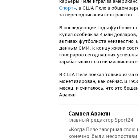
карьеры Пеле играл за американс
Спорт»
, в США Пеле в общем зар
за переподписания контрактов.
В последующие годы футболист сн
купил особняк за 4 млн долларов,
активах футболиста неизвестно. 
данным СМИ, к концу жизни сост
гонораров сегодняшних успешных
зарабатывают сотни миллионов ев
В США Пеле поехал только из-за 
монетизирован, как сейчас. В 195
месяц, и считалось, что это беш
Авакян:
Самвел Авакян
главный редактор Sport24
«Когда Пеле завершал свою 
конечно, были несопостав