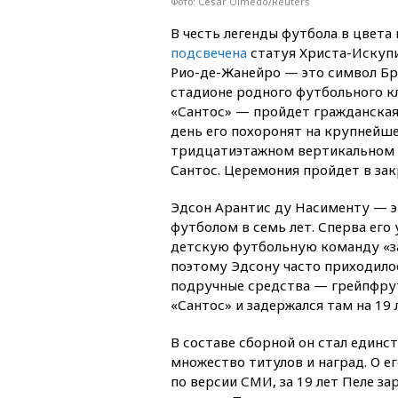
Фото: Cesar Olmedo/Reuters
В честь легенды футбола в цвета
подсвечена
статуя Христа-Искупи
Рио-де-Жанейро — это символ Бра
стадионе родного футбольного к
«Сантос» — пройдет гражданская
день его похоронят на крупнейш
тридцатиэтажном вертикальном 
Сантос. Церемония пройдет в за
Эдсон Арантис ду Насименту — э
футболом в семь лет. Сперва его
детскую футбольную команду «за
поэтому Эдсону часто приходилос
подручные средства — грейпфрут 
«Сантос» и задержался там на 19 
В составе сборной он стал един
множество титулов и наград. О е
по версии СМИ, за 19 лет Пеле за