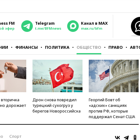
ness FM
Telegram
Канал в MAX
ой эфир
t.me/BFMnews
max.ru/bfm
НИИ
ФИНАНСЫ
ПОЛИТИКА
ОБЩЕСТВО
ПРАВО
АВТ
 вторичка
Дрон снова повредил
Георгий Бовт об
но дорожает
турецкий сухогруз у
«адских» санкциях
берегов Новороссийска
против РФ, которые
поддержал Сенат США
во
Спорт