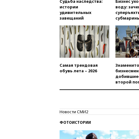
Судьба наследства:
Бизнес ух
истории
воду: заче
удивительных
суперъяхт
завещаний
субмарин
Самая трендовая
Знаменито
обувь лета – 2026
бизнесмен
добившиес
второй по
Новости СМИ2
ФОТОИСТОРИИ