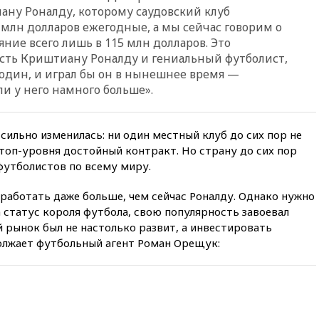
попытке попасть в Россию
ну Роналду, которому саудовский клуб
 млн долларов ежегодные, а мы сейчас говорим о
вчера, 22:28
Бессент
анонсировал скорое
яние всего лишь в 115 млн долларов. Это
соглашение о прекращении
сть Криштиану Роналду и гениальный футболист,
огня США и Ирана
 один, и играл бы он в нынешнее время —
и у него намного больше».
вчера, 22:15
Три человека
получили ножевые ранения
при нападении в Чехии
 сильно изменилась: ни один местный клуб до сих пор не
вчера, 22:00
Путин поручил
выделить средства на новые
оп-уровня достойный контракт. Но страну до сих пор
РЛС для Белгородской
утболистов по всему миру.
области
аработать даже больше, чем сейчас Роналду. Однако нужно
вчера, 21:56
The Atlantic: Маск
отказал Украине в
а статус короля футбола, свою популярность завоевал
использовании Starlink для
й рынок был не настолько развит, а инвестировать
атак вглубь РФ
должает футбольный агент Роман Орещук:
вчера, 21:35
После пожара на
складе в Брянске возбудили
уголовное дело
вчера, 21:26
Лидеры сборной
РФ по гимнастике получили