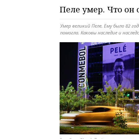
Пеле умер. Что он 
Умер великий Пеле. Ему было 82 го
помогла. Каковы наследие и насле