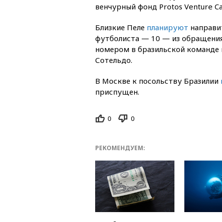
венчурный фонд Protos Venture Cap
Близкие Пеле
планируют
направит
футболиста — 10 — из обращения.
номером в бразильской команде 
Сотельдо.
В Москве к посольству Бразилии
приспущен.
0
0
РЕКОМЕНДУЕМ: