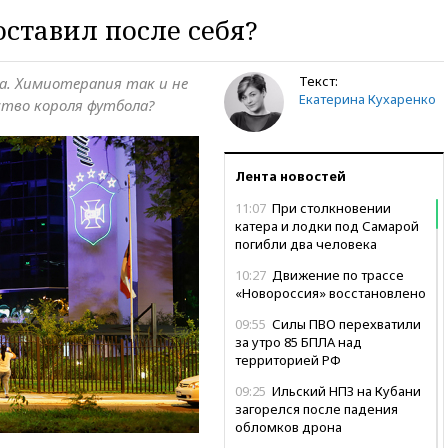
оставил после себя?
Текст:
да. Химиотерапия так и не
Екатерина Кухаренко
дство короля футбола?
Лента новостей
11:07
При столкновении
катера и лодки под Самарой
погибли два человека
10:27
Движение по трассе
«Новороссия» восстановлено
09:55
Силы ПВО перехватили
за утро 85 БПЛА над
территорией РФ
09:25
Ильский НПЗ на Кубани
загорелся после падения
обломков дрона