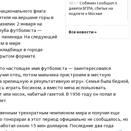
08:57
Собянин сообщил о
девяти БПЛА, сбитых на
 национального флага
подлете к Москве
теля на вершине горы в
08:42
Силы ПВО сбили почти
зилии. 2 января на
400 БПЛА над российскими
луба футболиста —
Все новости »
регионами
 панихида. На следующий
08:16
Лукашенко призвал
ем в мире
белорусов покупать избы в
кладбище в городе
селах
крытом формате.
07:30
Нигерия стала
крупнейшим поставщиком
то настоящее имя футболиста — заинтересовался
авиатоплива в Европу
 учил отец, потом мальчика пристроили в местную
 зрелищную и результативную игру». Семья была бедной,
06:30
США и Колумбия
обсуждают координацию
ь играть босиком, а вместо мяча использовать
усилий против наркотрафика
или носок, набитый газетой. В 1956 году он попал в
лет.
05:30
ВМС Испании усилили
присутствие в Сеуте на фоне
миграционного кризиса
ственным трехкратным чемпионом мира и получил еще
го гонорарах в этот период официально не сообщалось, но
03:30
В Минстрое сравнили
работал около 15 млн долларов. Последние два года
качество жилья в Нью-Йорке и
России