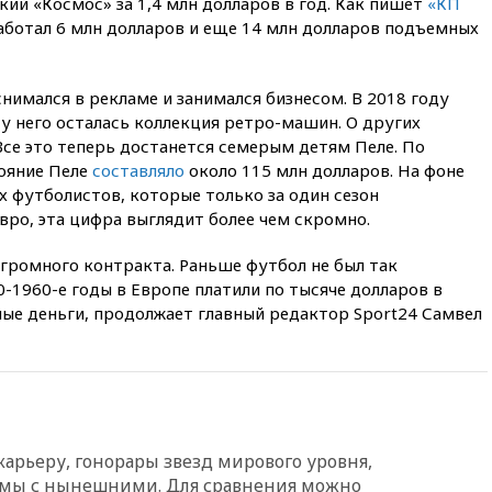
кий «Космос» за 1,4 млн долларов в год. Как пишет
«КП
аботал 6 млн долларов и еще 14 млн долларов подъемных
02:30
Трамп попросил
отпустить его с круглого стола
в Госдепе, чтобы «вести
войну»
имался в рекламе и занимался бизнесом. В 2018 году
 у него осталась коллекция ретро-машин. О других
01:35
Мигрант погиб при
Все это теперь достанется семерым детям Пеле. По
попытке попасть из Марокко в
Сеуту на параплане
ояние Пеле
составляло
около 115 млн долларов. На фоне
 футболистов, которые только за один сезон
00:30
FT: ЕС не готов принять в
ро, эта цифра выглядит более чем скромно.
блок Украину из-за уровня
коррупции
огромного контракта. Раньше футбол не был так
вчера, 23:35
Лукашенко
0-1960-е годы в Европе платили по тысяче долларов в
объяснил экономическую
еные деньги, продолжает главный редактор Sport24 Самвел
выгоду безвизового режима с
ЕС
вчера, 22:59
На башню
ресторана «Армения» в
Москве вернут утраченную
скульптуру балерины
карьеру, гонорары звезд мирового уровня,
вчера, 22:45
Литовец
протаранил погранпункт при
имы с нынешними. Для сравнения можно