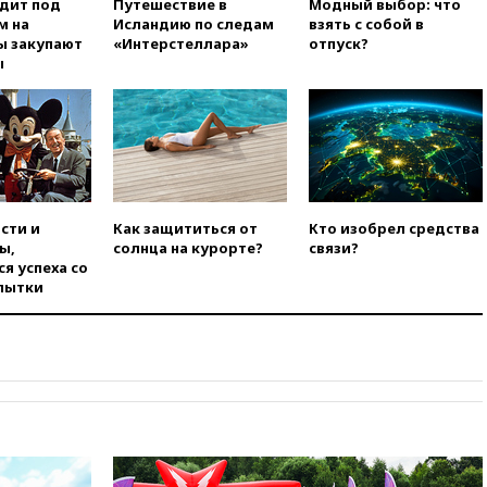
одит под
Путешествие в
Модный выбор: что
погибла во Французских
м на
Исландию по следам
взять с собой в
Альпах
ы закупают
«Интерстеллара»
отпуск?
ы
вчера, 19:00
Открытое
горение на складе в Брянске
ликвидировано
вчера, 18:55
Минобороны
отчиталось об ударах по двум
украинским сухогрузам в
Черном море
сти и
Как защититься от
Кто изобрел средства
вчера, 18:47
Школьники из РФ
ы,
солнца на курорте?
связи?
стали абсолютными
я успеха со
чемпионами на олимпиаде по
пытки
ИИ
вчера, 18:39
Два человека
погибли в результате удара
ВСУ по многоэтажке в Керчи
вчера, 18:25
Беспилотник
атаковал турецкий сухогруз у
побережья Новороссийска
вчера, 18:18
Товарооборот