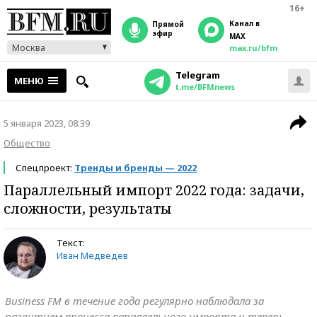
16+
Канал в
прямой
эфир
MAX
Москва
max.ru/bfm
Telegram
МЕНЮ
t.me/BFMnews
5 января 2023, 08:39
Общество
Спецпроект:
Тренды и бренды — 2022
Параллельный импорт 2022 года: задачи,
сложности, результаты
Текст:
Иван Медведев
Business FM в течение года регулярно наблюдала за
развитием процесса параллельного импорта и теперь