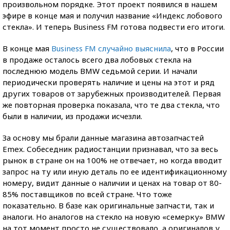
произвольном порядке. Этот проект появился в нашем
эфире в конце мая и получил название «Индекс лобового
стекла». И теперь Business FM готова подвести его итоги.
В конце мая
Business FM случайно выяснила
, что в России
в продаже осталось всего два лобовых стекла на
последнюю модель BMW седьмой серии. И начали
периодически проверять наличие и цены на этот и ряд
других товаров от зарубежных производителей. Первая
же повторная проверка показала, что те два стекла, что
были в наличии, из продажи исчезли.
За основу мы брали данные магазина автозапчастей
Emex. Собеседник радиостанции признавал, что за весь
рынок в стране он на 100% не отвечает, но когда вводит
запрос на ту или иную деталь по ее идентификационному
номеру, видит данные о наличии и ценах на товар от 80-
85% поставщиков по всей стране. Что тоже
показательно. В базе как оригинальные запчасти, так и
аналоги. Но аналогов на стекло на новую «семерку» BMW
на тот момент просто не существовало, а оригиналов у