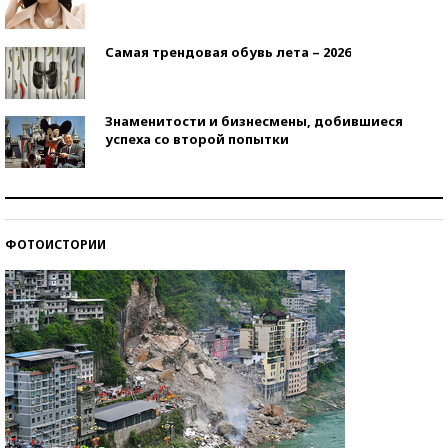
Самая трендовая обувь лета – 2026
Знаменитости и бизнесмены, добившиеся
успеха со второй попытки
Как защититься от солнца на курорте?
ФОТОИСТОРИИ
Кто изобрел средства связи?