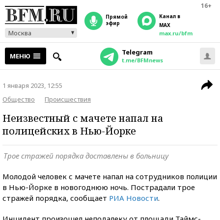
16+
Канал в
прямой
эфир
MAX
Москва
max.ru/bfm
Telegram
МЕНЮ
t.me/BFMnews
1 января 2023, 12:55
Общество
Происшествия
Неизвестный с мачете напал на
полицейских в Нью-Йорке
Трое стражей порядка доставлены в больницу
Молодой человек с мачете напал на сотрудников полиции
в Нью-Йорке в новогоднюю ночь. Пострадали трое
стражей порядка, сообщает
РИА Новости
.
Инцидент произошел неподалеку от площади Таймс-