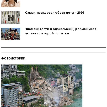
Самая трендовая обувь лета – 2026
Знаменитости и бизнесмены, добившиеся
успеха со второй попытки
Как защититься от солнца на курорте?
ФОТОИСТОРИИ
Кто изобрел средства связи?