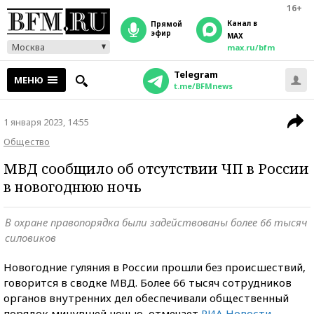
16+
Канал в
прямой
эфир
MAX
Москва
max.ru/bfm
Telegram
МЕНЮ
t.me/BFMnews
1 января 2023, 14:55
Общество
МВД сообщило об отсутствии ЧП в России
в новогоднюю ночь
В охране правопорядка были задействованы более 66 тысяч
силовиков
Новогодние гуляния в России прошли без происшествий,
говорится в сводке МВД. Более 66 тысяч сотрудников
органов внутренних дел обеспечивали общественный
порядок минувшей ночью, отмечает
РИА Новости
.