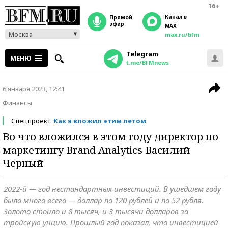
16+
Канал в
прямой
эфир
MAX
Москва
max.ru/bfm
Telegram
МЕНЮ
t.me/BFMnews
6 января 2023, 12:41
Финансы
Спецпроект:
Как я вложил этим летом
Во что вложился в этом году директор по
маркетингу Brand Analytics Василий
Черный
2022-й — год нестандартных инвестиций. В ушедшем году
было много всего — доллар по 120 рублей и по 52 рубля.
Золото стоило и 8 тысяч, и 3 тысячи долларов за
тройскую унцию. Прошлый год показал, что инвестицией