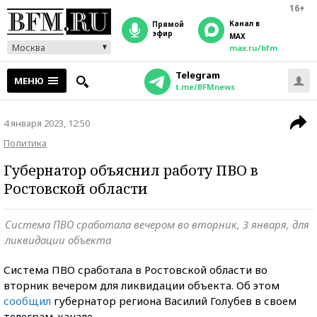
16+
Канал в
прямой
эфир
MAX
Москва
max.ru/bfm
Telegram
МЕНЮ
t.me/BFMnews
4 января 2023, 12:50
Политика
Губернатор объяснил работу ПВО в
Ростовской области
Система ПВО сработала вечером во вторник, 3 января, для
ликвидации объекта
Система ПВО сработала в Ростовской области во
вторник вечером для ликвидации объекта. Об этом
сообщил
губернатор региона Василий Голубев в своем
телеграм-канале.