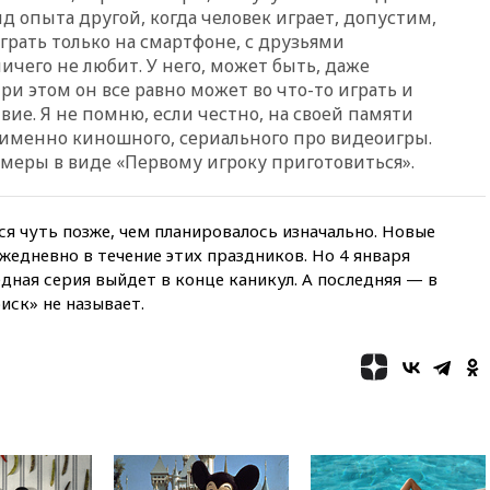
15:35
Четыре человека
ид опыта другой, когда человек играет, допустим,
пострадали при пожаре на
грать только на смартфоне, с друзьями
складе с красками в Брянске
ичего не любит. У него, может быть, даже
15:15
«Аэрофлот» с 1 октября
ри этом он все равно может во что-то играть и
возобновит ежедневные
твие. Я не помню, если честно, на своей памяти
рейсы в Абу-Даби
а именно киношного, сериального про видеоигры.
имеры в виде «Первому игроку приготовиться».
14:52
Турция, Саудовская
Аравия и Пакистан
объединились в военный
альянс
я чуть позже, чем планировалось изначально. Новые
14:39
Экс-издатель Popcorn
едневно в течение этих праздников. Но 4 января
Books получил условный срок
дная серия выйдет в конце каникул. А последняя — в
по делу о пропаганде ЛГБТ
иск» не называет.
14:34
Минпромторг не
намерен сокращать перечень
товаров для параллельного
импорта
14:14
Роспотребнадзор
одобрил открытие сезона на
105 пляжах в Анапе