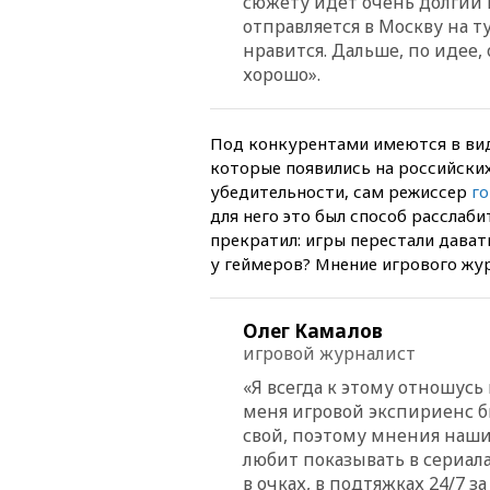
сюжету идет очень долгий в
отправляется в Москву на т
нравится. Дальше, по идее,
хорошо».
Под конкурентами имеются в вид
которые появились на российских
убедительности, сам режиссер
г
для него это был способ расслаби
прекратил: игры перестали дават
у геймеров? Мнение игрового жур
Олег Камалов
игровой журналист
«Я всегда к этому отношусь
меня игровой экспириенс б
свой, поэтому мнения наши 
любит показывать в сериал
в очках, в подтяжках 24/7 з