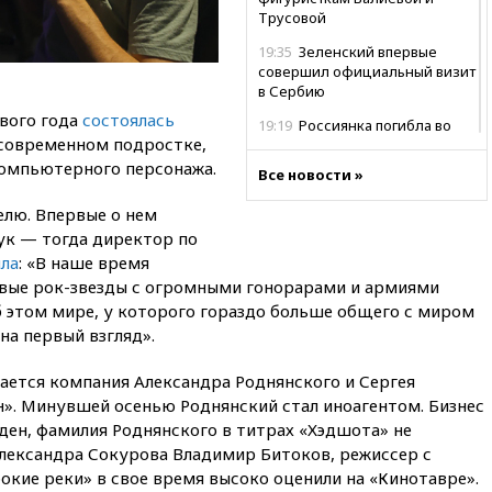
Трусовой
19:35
Зеленский впервые
совершил официальный визит
в Сербию
ового года
состоялась
19:19
Россиянка погибла во
 современном подростке,
Французских Альпах
компьютерного персонажа.
Все новости »
19:00
Открытое горение на
складе в Брянске
елю. Впервые о нем
ликвидировано
пук — тогда директор по
18:55
Минобороны отчиталось
ла
: «В наше время
об ударах по двум украинским
вые рок-звезды с огромными гонорарами и армиями
сухогрузам в Черном море
б этом мире, у которого гораздо больше общего с миром
18:47
Школьники из РФ стали
на первый взгляд».
абсолютными чемпионами на
олимпиаде по ИИ
ается компания Александра Роднянского и Сергея
18:39
Два человека погибли в
. Минувшей осенью Роднянский стал иноагентом. Бизнес
результате удара ВСУ по
ден, фамилия Роднянского в титрах «Хэдшота» не
многоэтажке в Керчи
Александра Сокурова Владимир Битоков, режиссер с
18:25
Беспилотник атаковал
окие реки» в свое время высоко оценили на «Кинотавре».