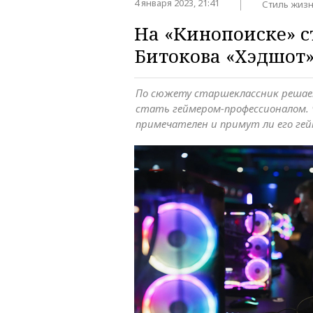
4 января 2023, 21:41
Стиль жиз
На «Кинопоиске» 
Битокова «Хэдшот
По сюжету старшеклассник решае
стать геймером-профессионалом.
примечателен и примут ли его ге