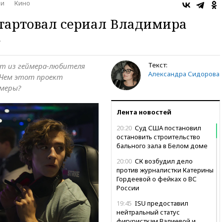
ни
Кино
стартовал сериал Владимира
»
Текст:
т из геймера-любителя
Александра Сидорова
 Чем этот проект
ймеры?
Лента новостей
20:20
Суд США постановил
остановить строительство
бального зала в Белом доме
20:00
СК возбудил дело
против журналистки Катерины
Гордеевой о фейках о ВС
России
19:45
ISU предоставил
нейтральный статус
фигуристкам Валиевой и