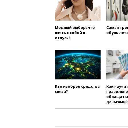
Модный выбор: что
Самая тре
взять с собой в
обувь лета
отпуск?
Кто изобрел средства
Как научи
связи?
правильно
обращатьс
деньгами?