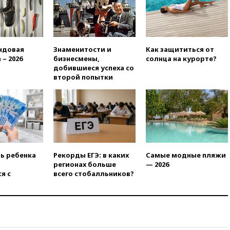
14:09
Глава Тувы включил
сенатора Нарусову в список
кандидатов в Совфед
13:57
Wildberries запустит
программу по открытию
ндовая
Знаменитости и
Как защититься от
партнерских хабов
 – 2026
бизнесмены,
солнца на курорте?
добившиеся успеха со
13:53
Сенаторы Аргентины
второй попытки
одобрили скандальный
законопроект о частной
собственности
13:36
ABC News: запасы
вооружений США достигли
крайне низкого уровня
13:16
«Родина» просит
ть ребенка
Рекорды ЕГЭ: в каких
Самые модные пляжи
Верховный суд снять «Яблоко»
регионах больше
— 2026
с выборов
я с
всего стобалльников?
13:11
Путин обсудил с
президентом ОАЭ ситуацию в
Персидском заливе и на
Украине
13:09
Суд обязал москвичку