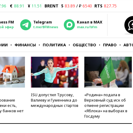
.96
€
88.91
¥
11.51
BRENT
$
83.89
/ ₽
6540
RTS
827.75
ness FM
Telegram
Канал в MAX
ой эфир
t.me/BFMnews
max.ru/bfm
НИИ
ФИНАНСЫ
ПОЛИТИКА
ОБЩЕСТВО
ПРАВО
АВТ
ISU допустил Трусову,
«Родина» подала в
рование
Валиеву и Гуменника до
Верховный суд иск об
еки есть,
международных стартов
отмене регистрации
у банков нет
«Яблока» на выборах в
Госдуму