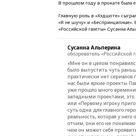
В прошлом году в прокате была е
Главную роль в «Хэдшоте» сыгра
«Я не шучу» и «Беспринципные».
«Российской газеты» Сусанна Аль
Сусанна Альперина
обозреватель «Российской 
«Мне он в целом понравился
было выпустить чуть раньше
практически нет сериалов п
нас были яркие проекты Пав
уже прошло много времени с
западными проектами, это 
или «Первому игроку приго
суть одна: для главного ге
реальность, которая у него
отчим, они его не понимают
чем он может себя проявит