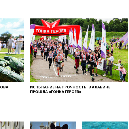
выселить из квартиры
крокодила, лису и других
животных
12:51
Россия планирует
запустить групповые
безвизовые турпоездки для
Вьетнама
12:36
Экспорт растворимого
кофе из России достиг
рекордных показателей
12:30
Российские войска
взяли под контроль село
Анискино в Харьковской
области
ЛОВА!
ИСПЫТАНИЕ НА ПРОЧНОСТЬ: В АЛАБИНЕ
12:15
Минцифры РФ не
ПРОШЛА «ГОНКА ГЕРОЕВ»
планирует вводить
ограничения на доступ детей
в соцсети
11:58
Резаи: Иран не допустит
открытия второго маршрута в
Ормузском проливе