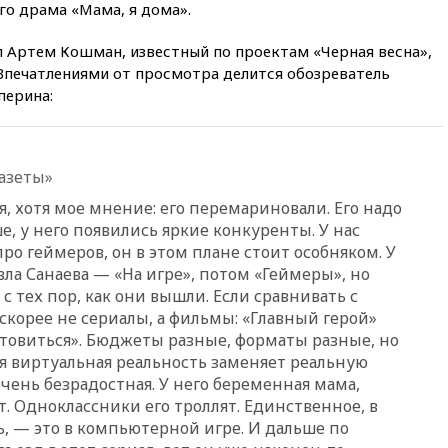
турецкий сухогруз у
го драма «Мама, я дома».
побережья Новороссийска
л Артем Кошман, известный по проектам «Черная весна»,
18:18
Товарооборот Китая и
России вырос в этом году
 Впечатлениями от просмотра делится обозреватель
более чем на четверть
перина:
17:55
Мужчина получил
ранения при атаке дрона на
Белгородскую область
газеты»
17:48
Bloomberg:
авиакомпании США обязали
, хотя мое мнение: его перемариновали. Его надо
проверить самолеты Boeing на
, у него появились яркие конкуренты. У нас
наличие трещин
ро геймеров, он в этом плане стоит особняком. У
17:35
В Казани пятилетний
ла Санаева — «На игре», потом «Геймеры», но
ребенок погиб при падении из
 тех пор, как они вышли. Если сравнивать с
окна 10-го этажа
скорее не сериалы, а фильмы: «Главный герой»
17:17
Bloomberg:
товиться». Бюджеты разные, форматы разные, но
киберкомандование США
роя виртуальная реальность заменяет реальную
расследует серию
 очень безрадостная. У него беременная мама,
самоубийств своих служащих
. Одноклассники его троллят. Единственное, в
17:00
Сняты ограничения на
ь, — это в компьютерной игре. И дальше по
полеты в аэропорту