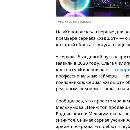
Фото: кадр из сериала
На «Кинопоиске» в первые дни н
премьера сериала «Хэдшот» — о
который обретает друга в лице 
У сериала был долгий путь к зрит
заявили в 2020 году. Ольга Фили
контенту «Кинопоиска» —
говори
профессиональные геймеры — но
поклонников. Сериал «Хэдшот» о
реальным, чем может показаться 
Сообщалось, что проектом заним
Мелькумова «Нон-стоп продакшн»
Роднянского и Мелькумова разве
значится. Снимал сериал ученик 
ярким почерком. Его дебют «Глуб