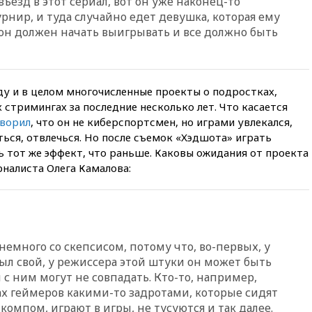
ъезд в этот сериал, вот он уже наконец-то
Геленджика
урнир, и туда случайно едет девушка, которая ему
16:50
В Братиславе загорелся
 он должен начать выигрывать и все должно быть
крупнейший НПЗ Slovnaft
16:45
«Яблоко» подаст иск к
депутату Госдумы Алексею
Журавлеву
у и в целом многочисленные проекты о подростках,
 стримингах за последние несколько лет. Что касается
16:35
Мельникова и еще
оворил
, что он не киберспортсмен, но играми увлекался,
шесть гимнастов сборной
России не получили визы на
ться, отвлечься. Но после съемок «Хэдшота» играть
ЧЕ
ь тот же эффект, что раньше. Каковы ожидания от проекта
налиста Олега Камалова:
16:16
Движение по
Крымскому мосту
перекрывали второй раз за
день
16:00
Создатели пирамиды
АФК «Наследие» получили от
 немного со скепсисом, потому что, во-первых, у
шести до 12 лет колонии
ыл свой, у режиссера этой штуки он может быть
15:45
Верховный суд 10
с ним могут не совпадать. Кто-то, например,
августа рассмотрит иск о
ах геймеров какими-то задротами, которые сидят
снятии «Яблока» с выборов
а компом, играют в игры, не тусуются и так далее.