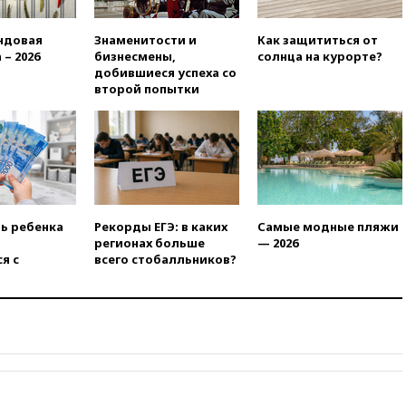
ума» из-за сообщений в СМИ
об истощении боеприпасов у
ндовая
Знаменитости и
Как защититься от
США
 – 2026
бизнесмены,
солнца на курорте?
09:36
Исландия и Черногория
добившиеся успеха со
в 2028 году могут войти в
второй попытки
состав Евросоюза
09:18
Пашинян сообщил о
приверженности Армении
основополагающим
принципам ЕАЭС
09:06
Гендиректора
удмуртской «Ижавиа»
ть ребенка
Рекорды ЕГЭ: в каких
Самые модные пляжи
попросили уволиться
регионах больше
— 2026
я с
всего стобалльников?
08:51
Осужденный в России
американец Гилман
находится при смерти
08:22
В Екатеринбурге
атакован склад Wildberries
07:52
В Таиланде ученик
устроил стрельбу в школе: