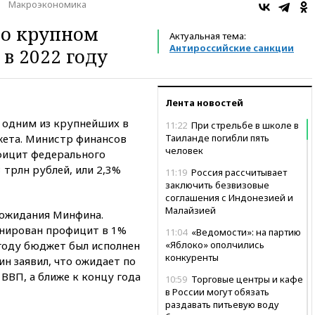
Макроэкономика
 о крупном
Актуальная тема:
Антироссийские санкции
в 2022 году
Лента новостей
 одним из крупнейших в
11:22
При стрельбе в школе в
ета. Министр финансов
Таиланде погибли пять
человек
фицит федерального
 трлн рублей, или 2,3%
11:19
Россия рассчитывает
заключить безвизовые
соглашения с Индонезией и
Малайзией
 ожидания Минфина.
анирован профицит в 1%
11:04
«Ведомости»: на партию
 году бюджет был исполнен
«Яблоко» ополчились
конкуренты
н заявил, что ожидает по
ВВП, а ближе к концу года
10:59
Торговые центры и кафе
в России могут обязать
раздавать питьевую воду