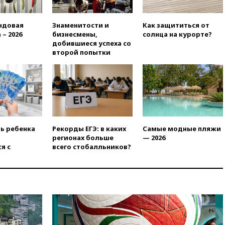
01:00
Трамп: США сами
нуждаются в дальнобойных
ндовая
Знаменитости и
Как защититься от
ракетах и системах Patriot
 – 2026
бизнесмены,
солнца на курорте?
добившиеся успеха со
00:01
Трамп заявил о
второй попытки
необходимости пополнения
арсенала США
вчера, 23:28
Слуцкий призвал
признать «Яблоко»
нежелательной организацией
вчера, 23:15
В Смоленске
ребенок и женщина погибли
ть ребенка
Рекорды ЕГЭ: в каких
Самые модные пляжи
при падении деревьев во
регионах больше
— 2026
время урагана
я с
всего стобалльников?
вчера, 22:55
В Москве в
пятницу ожидаются ливни
вчера, 22:35
Винисиус
продлил контракт с «Реалом»
до 2032 года
вчера, 22:28
Отказаться от
российского гражданства