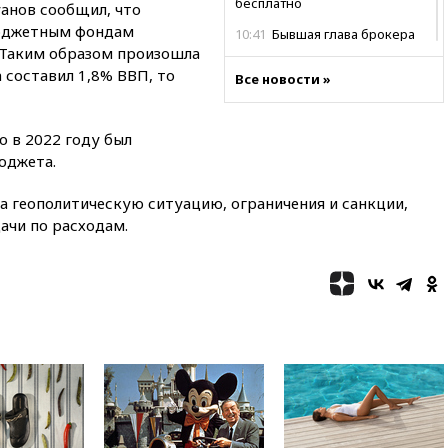
бесплатно
уанов сообщил, что
бюджетным фондам
10:41
Бывшая глава брокера
 Таким образом произошла
Mind Money Юлия Хандошко
признала свою вину
 составил 1,8% ВВП, то
Все новости »
10:41
Пашинян: Армения
понимает невозможность
одновременного членства в
о в 2022 году был
ЕС и ЕАЭС
юджета.
10:21
ФСБ задержала более
а геополитическую ситуацию, ограничения и санкции,
20 сотрудников пунктов
обмена криптовалюты в
ачи по расходам.
«Москве-Сити»
10:13
Минтранс предлагает
тратить средства дорожных
фондов на защиту трасс от
БПЛА
09:56
Хакеры нашли
документы об ударах ВСУ по
нефтяным терминалам в
России
09:49
WSJ: Трамп «сходит с