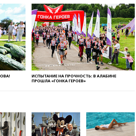
есть жертвы
07:00
Лесной пожар в 30
километрах от Ванкувера
привел к эвакуации жителей
06:00
Суд обязал Meta
выплатить $567 млн по делу о
вреде психическому
здоровью детей
05:51
Трамп подписал указ
против «родильного туризма»
в США
ЛОВА!
ИСПЫТАНИЕ НА ПРОЧНОСТЬ: В АЛАБИНЕ
04:00
Суд взыскал почти 5 млн
ПРОШЛА «ГОНКА ГЕРОЕВ»
рублей в пользу семьи
отравившегося в детсаду
мальчика
03:00
МИД РФ: попытки Запада
рассорить Россию и Казахстан
обречены на провал
02:00
Ни один водоем Англии
не соответствует нормам
химической безопасности