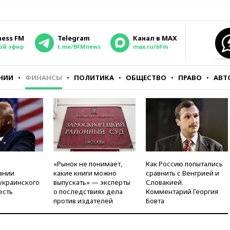
ness FM
Telegram
Канал в MAX
ой эфир
t.me/BFMnews
max.ru/bfm
НИИ
ФИНАНСЫ
ПОЛИТИКА
ОБЩЕСТВО
ПРАВО
АВТ
«Рынок не понимает,
Как Россию попытались
ании
какие книги можно
сравнить с Венгрией и
украинского
выпускать» — эксперты
Словакией.
есть
о последствиях дела
Комментарий Георгия
против издателей
Бовта