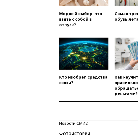
Модный выбор: что
Самая тре
взять с собой в
обувь лета
отпуск?
Кто изобрел средства
Как научи
связи?
правильно
обращатьс
деньгами?
Новости СМИ2
ФОТОИСТОРИИ