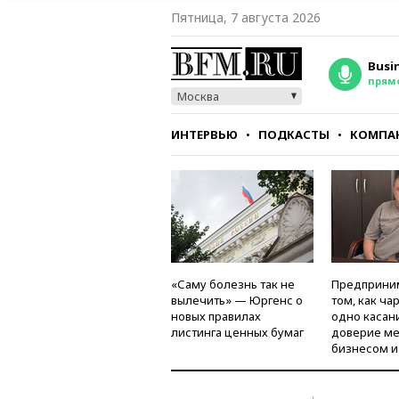
Пятница, 7 августа 2026
Busi
прям
Москва
ИНТЕРВЬЮ
ПОДКАСТЫ
КОМПА
СТИЛЬ
ТЕСТЫ
«Саму болезнь так не
Предприни
вылечить» — Юргенс о
том, как ча
новых правилах
одно касан
листинга ценных бумаг
доверие м
бизнесом и