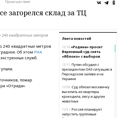
Происшествия
е загорелся склад за ТЦ
о 240 квадратных метров
Лента новостей
ло 240 квадратных метров
13:16
«Родина» просит
традное. Об этом
РИА
Верховный суд снять
«Яблоко» с выборов
экстренных служб.
13:11
Путин обсудил с
упали.
президентом ОАЭ ситуацию в
Персидском заливе и на
Украине
точников, пожар
ра «Отрада».
13:09
Суд обязал москвичку
выселить из квартиры
крокодила, лису и других
животных
12:51
Россия планирует
запустить групповые