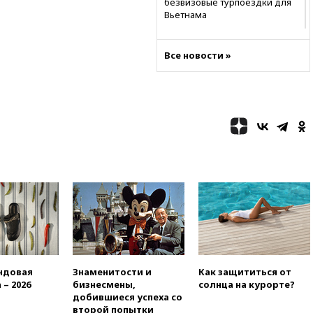
безвизовые турпоездки для
Вьетнама
12:36
Экспорт растворимого
кофе из России достиг
Все новости »
рекордных показателей
12:30
Российские войска
взяли под контроль село
Анискино в Харьковской
области
12:15
Минцифры РФ не
планирует вводить
ограничения на доступ детей
в соцсети
11:58
Резаи: Иран не допустит
открытия второго маршрута в
Ормузском проливе
11:48
Жители Москвы и
Подмосковья сообщили о
ндовая
Знаменитости и
Как защититься от
громких взрывах
 – 2026
бизнесмены,
солнца на курорте?
11:41
ТПП предлагает
добившиеся успеха со
изменить процедуру
второй попытки