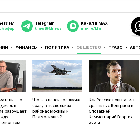
ness FM
Telegram
Канал в MAX
ой эфир
t.me/BFMnews
max.ru/bfm
НИИ
ФИНАНСЫ
ПОЛИТИКА
ОБЩЕСТВО
ПРАВО
АВТ
матель — о
Что за хлопок прозвучал
Как Россию попытались
рджбэк в
сразу в нескольких
сравнить с Венгрией и
ие разрушает
районах Москвы и
Словакией.
ежду
Подмосковья?
Комментарий Георгия
 клиентом
Бовта