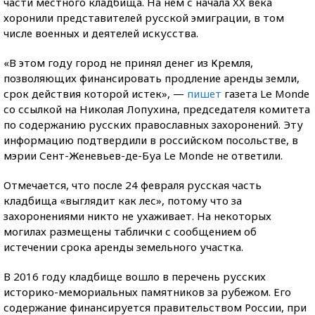
части местного кладбища. На нем с начала XX века
хоронили представителей русской эмиграции, в том
числе военных и деятелей искусства.
«В этом году город не принял денег из Кремля,
позволяющих финансировать продление аренды земли,
срок действия которой истек», —
пишет
газета Le Mondе
со ссылкой на Николая Лопухина, председателя комитета
по содержанию русских православных захоронений. Эту
информацию подтвердили в российском посольстве, в
мэрии Сент-Женевьев-де-Буа Le Monde не ответили.
Отмечается, что после 24 февраля русская часть
кладбища «выглядит как лес», потому что за
захоронениями никто не ухаживает. На некоторых
могилах размещены таблички с сообщением об
истечении срока аренды земельного участка.
В 2016 году кладбище вошло в перечень русских
историко-мемориальных памятников за рубежом. Его
содержание финансируется правительством России, при