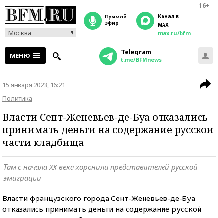
16+
Канал в
прямой
эфир
MAX
Москва
max.ru/bfm
Telegram
МЕНЮ
t.me/BFMnews
15 января 2023, 16:21
Политика
Власти Сент-Женевьев-де-Буа отказались
принимать деньги на содержание русской
части кладбища
Там с начала XX века хоронили представителей русской
эмиграции
Власти французского города Сент-Женевьев-де-Буа
отказались принимать деньги на содержание русской