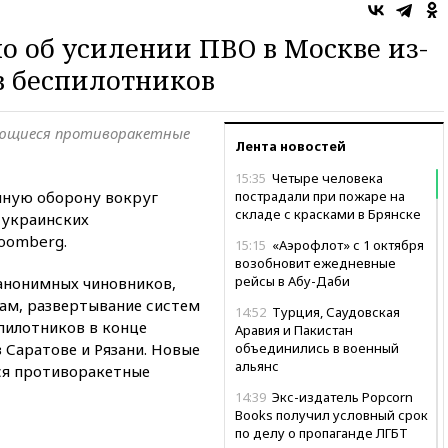
о об усилении ПВО в Москве из-
в беспилотников
еющиеся противоракетные
Лента новостей
15:35
Четыре человека
шную оборону вокруг
пострадали при пожаре на
складе с красками в Брянске
 украинских
oomberg.
15:15
«Аэрофлот» с 1 октября
возобновит ежедневные
рейсы в Абу-Даби
 анонимных чиновников,
вам, развертывание систем
14:52
Турция, Саудовская
пилотников в конце
Аравия и Пакистан
 Саратове и Рязани. Новые
объединились в военный
альянс
я противоракетные
14:39
Экс-издатель Popcorn
Books получил условный срок
по делу о пропаганде ЛГБТ