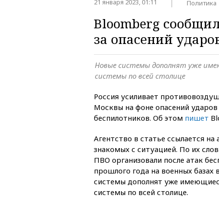
21 января 2023, 01:11
Политика
Bloomberg сообщил
за опасений ударо
Новые системы дополнят уже им
системы по всей столице
Россия усиливает противовозду
Москвы на фоне опасений ударов
беспилотников. Об этом
пишет
Bl
Агентство в статье ссылается на
знакомых с ситуацией. По их сло
ПВО организовали после атак бес
прошлого года на военных базах в
системы дополнят уже имеющиес
системы по всей столице.