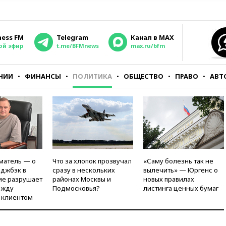
ness FM
Telegram
Канал в MAX
ой эфир
t.me/BFMnews
max.ru/bfm
НИИ
ФИНАНСЫ
ПОЛИТИКА
ОБЩЕСТВО
ПРАВО
АВТ
матель — о
Что за хлопок прозвучал
«Саму болезнь так не
рджбэк в
сразу в нескольких
вылечить» — Юргенс о
ие разрушает
районах Москвы и
новых правилах
ежду
Подмосковья?
листинга ценных бумаг
 клиентом