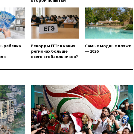
второй попытки
человек
11:19
Россия рассчитывает
заключить безвизовые
соглашения с Индонезией и
Малайзией
11:04
«Ведомости»: на партию
«Яблоко» ополчились
ть ребенка
Рекорды ЕГЭ: в каких
Самые модные пляжи
конкуренты
регионах больше
— 2026
я с
всего стобалльников?
10:59
Торговые центры и кафе
в России могут обязать
раздавать питьевую воду
бесплатно
10:41
Бывшая глава брокера
Mind Money Юлия Хандошко
признала свою вину
10:41
Пашинян: Армения
понимает невозможность
одновременного членства в
ЕС и ЕАЭС
10:21
ФСБ задержала более
20 сотрудников пунктов