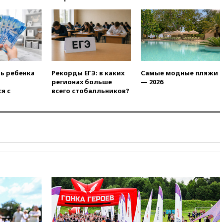
13:16
«Родина» просит
Верховный суд снять «Яблоко»
с выборов
13:11
Путин обсудил с
президентом ОАЭ ситуацию в
Персидском заливе и на
Украине
ть ребенка
Рекорды ЕГЭ: в каких
Самые модные пляжи
13:09
Суд обязал москвичку
регионах больше
— 2026
выселить из квартиры
я с
всего стобалльников?
крокодила, лису и других
животных
12:51
Россия планирует
запустить групповые
безвизовые турпоездки для
Вьетнама
12:36
Экспорт растворимого
кофе из России достиг
рекордных показателей
12:30
Российские войска
взяли под контроль село
Анискино в Харьковской