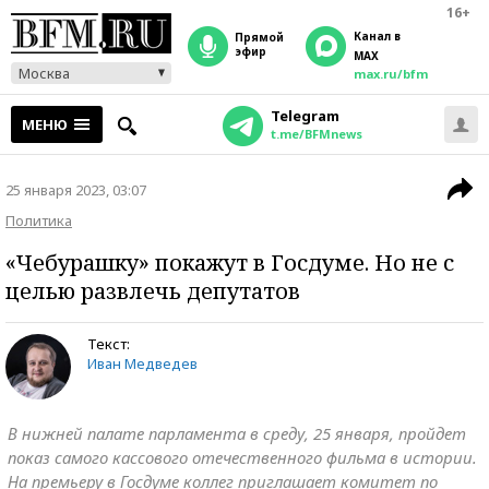
16+
Канал в
прямой
эфир
MAX
Москва
max.ru/bfm
Telegram
МЕНЮ
t.me/BFMnews
25 января 2023, 03:07
Политика
«Чебурашку» покажут в Госдуме. Но не с
целью развлечь депутатов
Текст:
Иван Медведев
В нижней палате парламента в среду, 25 января, пройдет
показ самого кассового отечественного фильма в истории.
На премьеру в Госдуме коллег приглашает комитет по