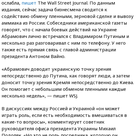
ослабла,
пишет
The Wall Street Journal. По данным
издания, сейчас задача бизнесмена сводится к
содействию обмену пленными, зерновой сделке и вывозу
аммиака из России. Собеседники американской газеты
говорят, что с начала боевых действий на Украине
Абрамович лично встречался с Владимиром Путиным и
несколько раз разговаривал с ним по телефону. У него
также есть прямая связь с главой администрации
президента Антоном Вайно.
«Абрамович доводит украинскую точку зрения
непосредственно до Путина, как говорят люди, а затем
доносит точку зрения Кремля непосредственно до Киева.
Он помогает с небольшим обменом пленными каждые
несколько недель», — пишет WSJ.
В дискуссиях между Россией и Украиной «он может
играть роль, если есть необходимость вмешиваться в
какие-то вопросы», комментирует советник
руководителя офиса президента Украины Михаил
Подоляк. «Но это не роль посредника, которую он