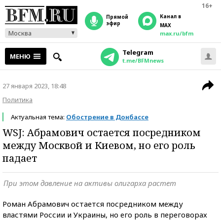
16+
Канал в
прямой
эфир
MAX
Москва
max.ru/bfm
Telegram
МЕНЮ
t.me/BFMnews
27 января 2023, 18:48
Политика
Актуальная тема:
Обострение в Донбассе
WSJ: Абрамович остается посредником
между Москвой и Киевом, но его роль
падает
При этом давление на активы олигарха растет
Роман Абрамович остается посредником между
властями России и Украины, но его роль в переговорах