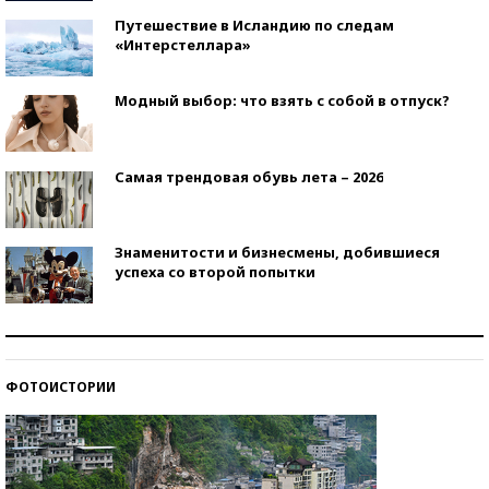
Путешествие в Исландию по следам
«Интерстеллара»
Модный выбор: что взять с собой в отпуск?
Самая трендовая обувь лета – 2026
Знаменитости и бизнесмены, добившиеся
успеха со второй попытки
Как защититься от солнца на курорте?
ФОТОИСТОРИИ
Кто изобрел средства связи?