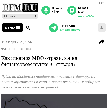
16+
Канал в
прямой
эфир
MAX
Москва
max.ru/bfm
Telegram
МЕНЮ
t.me/BFMnews
31 января 2023, 16:42
Финансы
Валюта
Как прогноз МВФ отразился на
финансовом рынке 31 января?
Рубль на Мосбирже продолжает падение к доллару, но
слегка укрепляется к евро. К росту перешла и Мосбиржа. С
чем связана динамика на рынке?