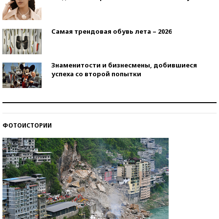
Самая трендовая обувь лета – 2026
Знаменитости и бизнесмены, добившиеся
успеха со второй попытки
Как защититься от солнца на курорте?
ФОТОИСТОРИИ
Кто изобрел средства связи?