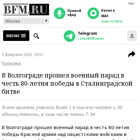
16+
Канал в
прямой
эфир
MAX
Москва
max.ru/bfm
Telegram
МЕНЮ
t.me/BFMnews
2 февраля 2023, 10:51
Политика
В Волгограде прошел военный парад в
честь 80-летия победы в Сталинградской
битве
В нем приняли участие более 1,6 тысячи человек и 30
единиц техники, в том числе танки Т-34
В Волгограде прошел военный парад в честь 80-летия
победы Красной армии над нацистскими войсками в