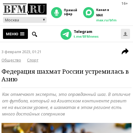
16+
Канал в
прямой
эфир
MAX
Москва
max.ru/bfm
Telegram
МЕНЮ
t.me/BFMnews
3 февраля 2023, 01:21
Общество
Спорт
Федерация шахмат России устремилась в
Азию
Как отмечают эксперты, это оправданный шаг. В отличие
от футбола, который на Азиатском континенте развит
не на высоком уровне, в шахматах в этом регионе есть
много достойных соперников