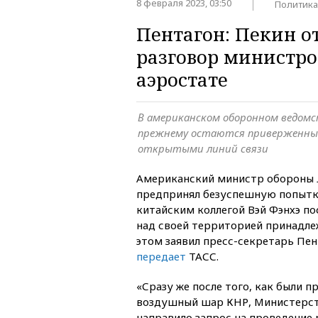
8 февраля 2023, 03:50
Политика
Пентагон: Пекин о
разговор министро
аэростате
В американском оборонном ведомст
прежнему остаются приверженн
открытыми линий связи
Американский министр обороны 
предпринял безуспешную попытку
китайским коллегой Вэй Фэнхэ по
над своей территорией принадле
этом заявил пресс-секретарь Пен
передает
ТАСС.
«Сразу же после того, как были 
воздушный шар КНР, Министерс
направило запрос на проведение