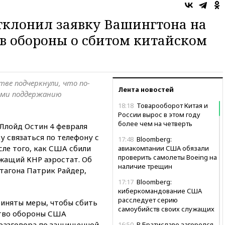
тклонил заявку Вашингтона на
в обороны о сбитом китайском
ве подчеркнули, что по-
Лента новостей
ыми поддержанию
18:18
Товарооборот Китая и
России вырос в этом году
более чем на четверть
Ллойд Остин 4 февраля
 связаться по телефону с
17:48
Bloomberg:
сле того, как США сбили
авиакомпании США обязали
проверить самолеты Boeing на
жащий КНР аэростат. Об
наличие трещин
тагона Патрик Райдер,
17:17
Bloomberg:
киберкомандование США
расследует серию
приняты меры, чтобы сбить
самоубийств своих служащих
тво обороны США
 разговора по защищенной
16:50
В Братиславе загорелся