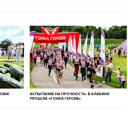
13:57
Wildberries запустит
программу по открытию
партнерских хабов
13:53
Сенаторы Аргентины
одобрили скандальный
законопроект о частной
собственности
13:36
ABC News: запасы
вооружений США достигли
крайне низкого уровня
13:16
«Родина» просит
Верховный суд снять «Яблоко»
с выборов
13:11
Путин обсудил с
ЛОВА!
ИСПЫТАНИЕ НА ПРОЧНОСТЬ: В АЛАБИНЕ
президентом ОАЭ ситуацию в
ПРОШЛА «ГОНКА ГЕРОЕВ»
Персидском заливе и на
Украине
13:09
Суд обязал москвичку
выселить из квартиры
крокодила, лису и других