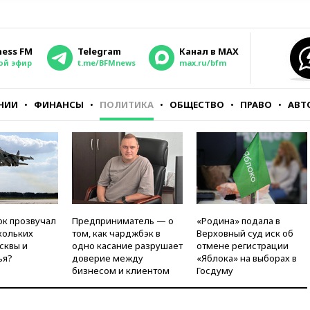
ness FM
Telegram
Канал в MAX
ой эфир
t.me/BFMnews
max.ru/bfm
НИИ
ФИНАНСЫ
ПОЛИТИКА
ОБЩЕСТВО
ПРАВО
АВТ
ок прозвучал
Предприниматель — о
«Родина» подала в
кольких
том, как чарджбэк в
Верховный суд иск об
сквы и
одно касание разрушает
отмене регистрации
ья?
доверие между
«Яблока» на выборах в
бизнесом и клиентом
Госдуму