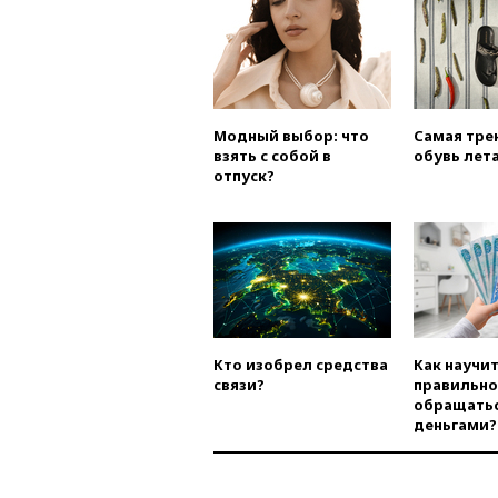
Модный выбор: что
Самая тре
взять с собой в
обувь лета
отпуск?
Кто изобрел средства
Как научи
связи?
правильно
обращатьс
деньгами?