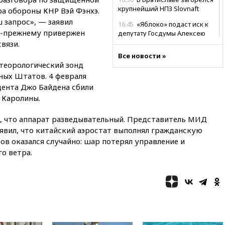
крупнейший НПЗ Slovnaft
а обороны КНР Вэй Фэнхэ.
 запрос», — заявил
16:45
«Яблоко» подаст иск к
по-прежнему привержен
депутату Госдумы Алексею
Журавлеву
вязи.
Все новости »
16:35
Мельникова и еще
теорологический зонд
шесть гимнастов сборной
ных Штатов. 4 февраля
России не получили визы на
ЧЕ
ента Джо Байдена сбили
 Каролины.
16:16
Движение по
Крымскому мосту
, что аппарат разведывательный. Представитель МИД
перекрывали второй раз за
день
явил, что китайский аэростат выполнял гражданскую
в оказался случайно: шар потерял управление и
16:00
Создатели пирамиды
го ветра.
АФК «Наследие» получили от
шести до 12 лет колонии
15:45
Верховный суд 10
августа рассмотрит иск о
снятии «Яблока» с выборов
15:35
Четыре человека
пострадали при пожаре на