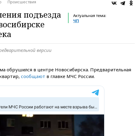
о
Происшествия
шения подъезда
Актуальная тема:
ЧП
восибирске
ека
предварительной версии
ма обрушился в центре Новосибирска. Предварительная
 квартир,
сообщают
в главке МЧС России.