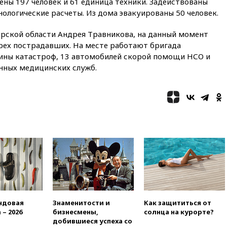
ны 197 человек и 61 единица техники. Задействованы
ологические расчеты. Из дома эвакуированы 50 человек.
рской области Андрея Травникова, на данный момент
ырех пострадавших. На месте работают бригада
ины катастроф, 13 автомобилей скорой помощи НСО и
нных медицинских служб.
ндовая
Знаменитости и
Как защититься от
 – 2026
бизнесмены,
солнца на курорте?
добившиеся успеха со