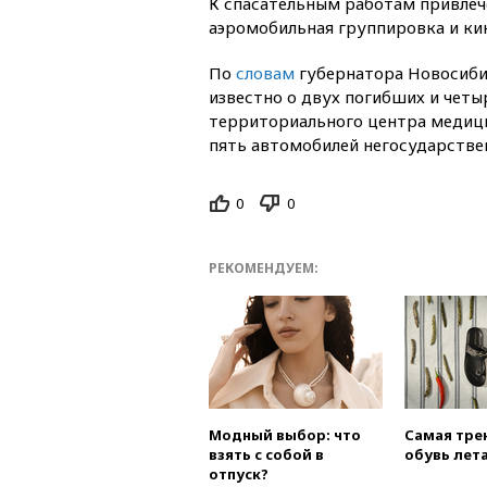
К спасательным работам привлече
аэромобильная группировка и кин
По
словам
губернатора Новосиби
известно о двух погибших и чет
территориального центра медиц
пять автомобилей негосударстве
0
0
РЕКОМЕНДУЕМ:
Модный выбор: что
Самая тре
взять с собой в
обувь лета
отпуск?