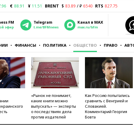
.96
€
88.91
¥
11.51
BRENT
$
83.89
/ ₽
6540
RTS
827.75
ness FM
Telegram
Канал в MAX
ой эфир
t.me/BFMnews
max.ru/bfm
НИИ
ФИНАНСЫ
ПОЛИТИКА
ОБЩЕСТВО
ПРАВО
АВТ
«Рынок не понимает,
Как Россию попытались
ании
какие книги можно
сравнить с Венгрией и
украинского
выпускать» — эксперты
Словакией.
есть
о последствиях дела
Комментарий Георгия
против издателей
Бовта