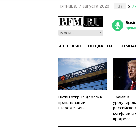
Пятница, 7 августа 2026
$
77
ЦБ
Busi
прям
Москва
ИНТЕРВЬЮ
ПОДКАСТЫ
КОМПА
СТИЛЬ
ТЕСТЫ
Путин открыл дорогу к
Трамп: в
приватизации
урегулиров
Шереметьева
российско-
конфликта 
прогресс