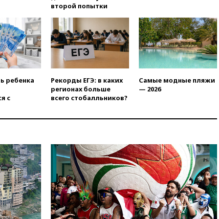
второй попытки
ть ребенка
Рекорды ЕГЭ: в каких
Самые модные пляжи
регионах больше
— 2026
я с
всего стобалльников?