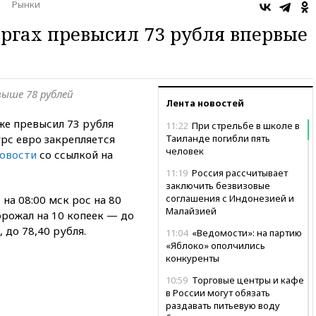
Рынки
оргах превысил 73 рубля впервые
выше 78 рублей
Лента новостей
же превысил 73 рубля
11:22
При стрельбе в школе в
урс евро закрепляется
Таиланде погибли пять
человек
овости
со ссылкой на
11:19
Россия рассчитывает
заключить безвизовые
соглашения с Индонезией и
на 08:00 мск рос на 80
Малайзией
орожал на 10 копеек — до
, до 78,40 рубля.
11:04
«Ведомости»: на партию
«Яблоко» ополчились
конкуренты
10:59
Торговые центры и кафе
в России могут обязать
раздавать питьевую воду