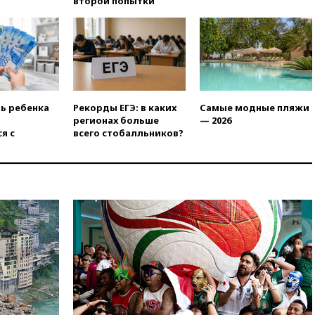
второй попытки
01:00
Трамп: США сами
нуждаются в дальнобойных
ракетах и системах Patriot
00:01
Трамп заявил о
необходимости пополнения
арсенала США
ть ребенка
Рекорды ЕГЭ: в каких
Самые модные пляжи
вчера, 23:28
Слуцкий призвал
регионах больше
— 2026
признать «Яблоко»
я с
всего стобалльников?
нежелательной организацией
вчера, 23:15
В Смоленске
ребенок и женщина погибли
при падении деревьев во
время урагана
вчера, 22:55
В Москве в
пятницу ожидаются ливни
вчера, 22:35
Винисиус
продлил контракт с «Реалом»
до 2032 года
вчера, 22:28
Отказаться от
российского гражданства