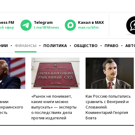
ness FM
Telegram
Канал в MAX
ой эфир
t.me/BFMnews
max.ru/bfm
НИИ
ФИНАНСЫ
ПОЛИТИКА
ОБЩЕСТВО
ПРАВО
АВТ
«Рынок не понимает,
Как Россию попытались
ании
какие книги можно
сравнить с Венгрией и
украинского
выпускать» — эксперты
Словакией.
есть
о последствиях дела
Комментарий Георгия
против издателей
Бовта