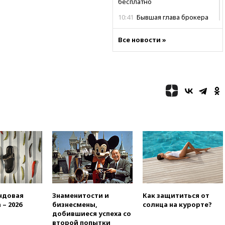
бесплатно
10:41
Бывшая глава брокера
Mind Money Юлия Хандошко
признала свою вину
Все новости »
10:41
Пашинян: Армения
понимает невозможность
одновременного членства в
ЕС и ЕАЭС
10:21
ФСБ задержала более
20 сотрудников пунктов
обмена криптовалюты в
«Москве-Сити»
10:13
Минтранс предлагает
тратить средства дорожных
фондов на защиту трасс от
БПЛА
09:56
Хакеры нашли
документы об ударах ВСУ по
ндовая
Знаменитости и
Как защититься от
нефтяным терминалам в
 – 2026
бизнесмены,
солнца на курорте?
России
добившиеся успеха со
09:49
WSJ: Трамп «сходит с
второй попытки