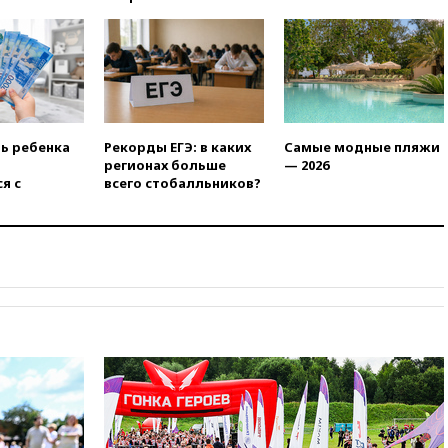
13:16
«Родина» просит
Верховный суд снять «Яблоко»
с выборов
13:11
Путин обсудил с
президентом ОАЭ ситуацию в
Персидском заливе и на
Украине
ть ребенка
Рекорды ЕГЭ: в каких
Самые модные пляжи
13:09
Суд обязал москвичку
регионах больше
— 2026
выселить из квартиры
я с
всего стобалльников?
крокодила, лису и других
животных
12:51
Россия планирует
запустить групповые
безвизовые турпоездки для
Вьетнама
12:36
Экспорт растворимого
кофе из России достиг
рекордных показателей
12:30
Российские войска
взяли под контроль село
Анискино в Харьковской