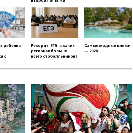
второй попытки
человек
11:19
Россия рассчитывает
заключить безвизовые
соглашения с Индонезией и
Малайзией
11:04
«Ведомости»: на партию
«Яблоко» ополчились
ть ребенка
Рекорды ЕГЭ: в каких
Самые модные пляжи
конкуренты
регионах больше
— 2026
я с
всего стобалльников?
10:59
Торговые центры и кафе
в России могут обязать
раздавать питьевую воду
бесплатно
10:41
Бывшая глава брокера
Mind Money Юлия Хандошко
признала свою вину
10:41
Пашинян: Армения
понимает невозможность
одновременного членства в
ЕС и ЕАЭС
10:21
ФСБ задержала более
20 сотрудников пунктов