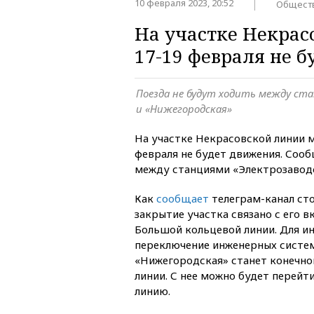
10 февраля 2023, 20:52
Общест
На участке Некрас
17-19 февраля не 
Поезда не будут ходить между ст
и «Нижегородская»
На участке Некрасовской линии 
февраля не будет движения. Соо
между станциями «Электрозаводс
Как
сообщает
телеграм-канал ст
закрытие участка связано с его 
Большой кольцевой линии. Для и
переключение инженерных систем
«Нижегородская» станет конечно
линии. С нее можно будет перей
линию.