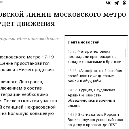
во
овской линии московского метро
будет движения
анциями «Электрозаводская»
Лента новостей
15:35
Четыре человека
московского метро 17-19
пострадали при пожаре на
складе с красками в Брянске
бщение приостановится
кая» и «Нижегородская».
15:15
«Аэрофлот» с 1 октября
возобновит ежедневные
рейсы в Абу-Даби
оличного Дептранса,
включением в состав
14:52
Турция, Саудовская
нтеграции необходимо
Аравия и Пакистан
. После открытия участка
объединились в военный
альянс
й станцией Некрасовской
ти на Большую кольцевую
14:39
Экс-издатель Popcorn
Books получил условный срок
по делу о пропаганде ЛГБТ