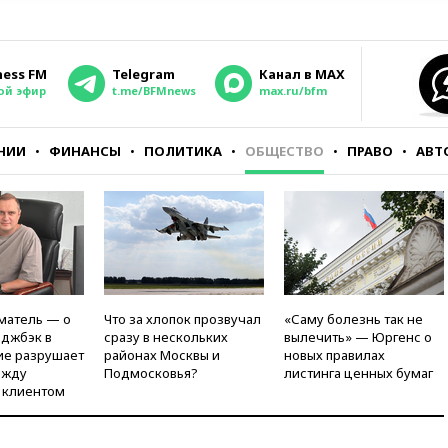
ness FM
Telegram
Канал в MAX
ой эфир
t.me/BFMnews
max.ru/bfm
НИИ
ФИНАНСЫ
ПОЛИТИКА
ОБЩЕСТВО
ПРАВО
АВТ
матель — о
Что за хлопок прозвучал
«Саму болезнь так не
рджбэк в
сразу в нескольких
вылечить» — Юргенс о
ие разрушает
районах Москвы и
новых правилах
ежду
Подмосковья?
листинга ценных бумаг
 клиентом