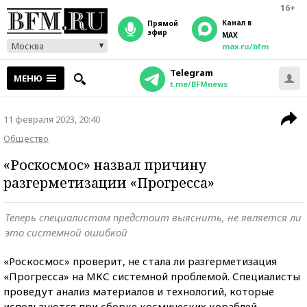
16+
Канал в
прямой
эфир
MAX
Москва
max.ru/bfm
Telegram
МЕНЮ
t.me/BFMnews
11 февраля 2023, 20:40
Общество
«Роскосмос» назвал причину
разгерметизации «Прогресса»
Теперь специалистам предстоит выяснить, не является ли
это системной ошибкой
«Роскосмос» проверит, не стала ли разгерметизация
«Прогресса» на МКС системной проблемой. Специалисты
проведут анализ материалов и технологий, которые
используются при сборке космических кораблей.