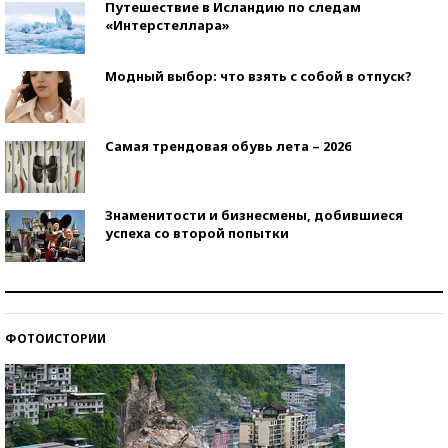
Путешествие в Исландию по следам
«Интерстеллара»
Модный выбор: что взять с собой в отпуск?
Самая трендовая обувь лета – 2026
Знаменитости и бизнесмены, добившиеся
успеха со второй попытки
Как защититься от солнца на курорте?
ФОТОИСТОРИИ
Кто изобрел средства связи?