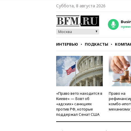
Суббота, 8 августа 2026
Busi
прям
Москва
ИНТЕРВЬЮ
ПОДКАСТЫ
КОМПА
СТИЛЬ
ТЕСТЫ
«Право вето находится в
Право на
Киеве» — Бовт об
рефинанси
«адских» санкциях
комбо-ипот
против РФ, которые
механизма 
поддержал Сенат США