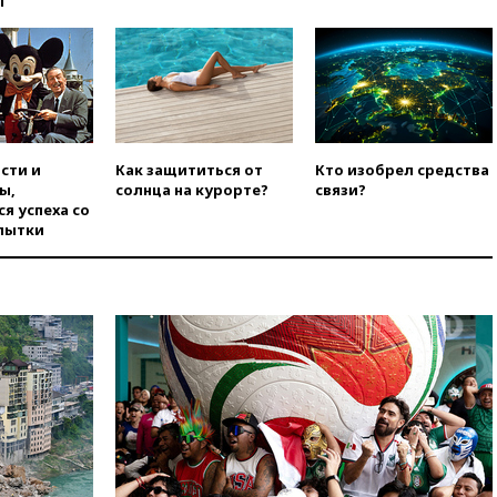
ы
Ирана
вчера, 20:00
СК возбудил дело
против журналистки Катерины
Гордеевой о фейках о ВС
России
вчера, 19:45
ISU предоставил
нейтральный статус
сти и
Как защититься от
Кто изобрел средства
фигуристкам Валиевой и
ы,
солнца на курорте?
связи?
Трусовой
я успеха со
пытки
вчера, 19:35
Зеленский
впервые совершил
официальный визит в Сербию
вчера, 19:19
Россиянка
погибла во Французских
Альпах
вчера, 19:00
Открытое
горение на складе в Брянске
ликвидировано
вчера, 18:55
Минобороны
отчиталось об ударах по двум
украинским сухогрузам в