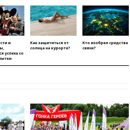
вчера, 22:00
Путин поручил
выделить средства на новые
РЛС для Белгородской
области
вчера, 21:56
The Atlantic: Маск
отказал Украине в
использовании Starlink для
сти и
Как защититься от
Кто изобрел средства
атак вглубь РФ
ы,
солнца на курорте?
связи?
я успеха со
вчера, 21:35
После пожара на
пытки
складе в Брянске возбудили
уголовное дело
вчера, 21:26
Лидеры сборной
РФ по гимнастике получили
официальный отказ в визах от
Хорватии
вчера, 21:15
Пентагон
опубликовал 16 новых видео с
НЛО
вчера, 21:00
На границе
Украины с Польшей скопилось