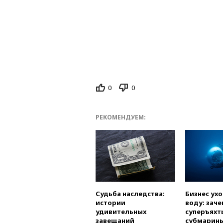
0
0
РЕКОМЕНДУЕМ:
Судьба наследства:
Бизнес ух
истории
воду: заче
удивительных
суперъяхт
завещаний
субмарин