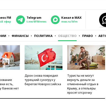
ness FM
Telegram
Канал в MAX
ой эфир
t.me/BFMnews
max.ru/bfm
НИИ
ФИНАНСЫ
ПОЛИТИКА
ОБЩЕСТВО
ПРАВО
АВТ
Дрон снова повредил
Туристы не могут
рование
турецкий сухогруз у
вернуть деньги за
еки есть,
берегов Новороссийска
отмененный отдых в
у банков нет
Крыму, а отельеры
просят отсрочку