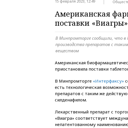
15 февраля 2023, 12:49
Общест
Американская фар
поставки «Виагры»
В Минпромторге сообщили, что в 
производства препаратов с таки
веществом
Американская биофармацевтичес
приостановила поставки таблеток
В Минпромторге
«Интерфаксу»
с
есть технологическая возможнос
препаратов с таким же действ
силденафилом.
Лекарственный препарат с торг
«Виагра» соответствует междун
непатентованному наименованию