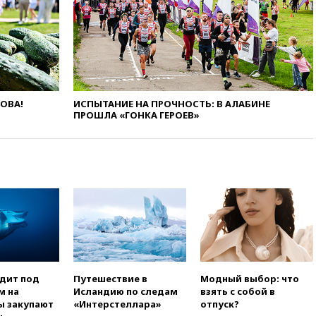
свыше 6,5 тысячи грузовиков
вчера, 20:53
Швыдкой:
«Интервидение» точно
пройдет в 2026 году
вчера, 20:45
ПВО за день
сбила еще 75 украинских
беспилотников над Россией
ЛОВА!
ИСПЫТАНИЕ НА ПРОЧНОСТЬ: В АЛАБИНЕ
ПРОШЛА «ГОНКА ГЕРОЕВ»
вчера, 20:35
Велосипедист
погиб при атаке FPV-дрона в
Белгородской области
вчера, 20:30
Лидию Невзорову
заочно арестовали по делу о
финансировании
экстремизма
вчера, 20:20
Суд США
постановил остановить
строительство бального зала в
Белом доме
одит под
Путешествие в
Модный выбор: что
вчера, 20:15
Сенат США
м на
Исландию по следам
взять с собой в
одобрил ужесточение
ы закупают
«Интерстеллара»
отпуск?
санкций против России и