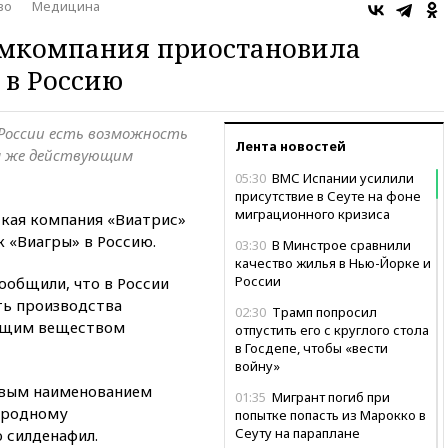
во
Медицина
мкомпания приостановила
 в Россию
России есть возможность
Лента новостей
м же действующим
05:30
ВМС Испании усилили
присутствие в Сеуте на фоне
миграционного кризиса
кая компания «Виатрис»
 «Виагры» в Россию.
03:30
В Минстрое сравнили
качество жилья в Нью-Йорке и
России
ообщили, что в России
ть производства
02:30
Трамп попросил
ующим веществом
отпустить его с круглого стола
в Госдепе, чтобы «вести
войну»
овым наименованием
01:35
Мигрант погиб при
ародному
попытке попасть из Марокко в
Сеуту на параплане
 силденафил.