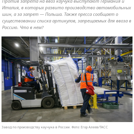
Против запрета на ввоз каучука выступают Германия и
Италия, в которых развито производство автомобильных
шин, а за запрет — Польша. Также пресса сообщает о
существовании списка артикулов, запрещаемых для ввоза в
Россию. Что в нем?
Завод по производству каучука в России. Фото: Егор Алеев/ТАСС