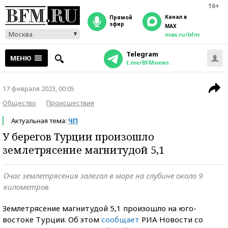
16+
Канал в
прямой
эфир
MAX
Москва
max.ru/bfm
Telegram
МЕНЮ
t.me/BFMnews
17 февраля 2023, 00:05
Общество
Происшествия
Актуальная тема:
ЧП
У берегов Турции произошло
землетрясение магнитудой 5,1
Очаг землетрясения залегал в море на глубине около 9
километров
Землетрясение магнитудой 5,1 произошло на юго-
востоке Турции. Об этом
сообщает
РИА Новости со