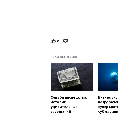
0
0
РЕКОМЕНДУЕМ:
Судьба наследства:
Бизнес ух
истории
воду: заче
удивительных
суперъяхт
завещаний
субмарин