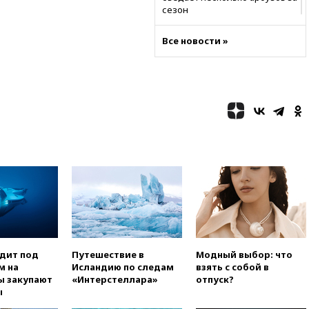
сезон
00:25
В Красноярском крае
Все новости »
идут поиски семьи, пропавшей
во время сплава
вчера, 23:30
Жителя Нижнего
Тагила арестовали за реакции
в Теlegram
вчера, 22:50
Российский
режиссер Кирилл Соколов
снимет триллер для Netflix
вчера, 22:20
Турция призвала
к мораторию на удары по
торговым судам в Черном
море
вчера, 21:43
Экс-
председатель Верховного
суда Венгрии согласился стать
одит под
Путешествие в
Модный выбор: что
президентом республики
м на
Исландию по следам
взять с собой в
ы закупают
«Интерстеллара»
отпуск?
вчера, 20:58
Финляндия
ы
введет экзамен для