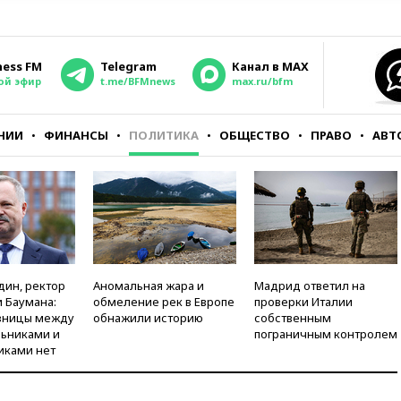
ness FM
Telegram
Канал в MAX
ой эфир
t.me/BFMnews
max.ru/bfm
НИИ
ФИНАНСЫ
ПОЛИТИКА
ОБЩЕСТВО
ПРАВО
АВТ
дин, ректор
Аномальная жара и
Мадрид ответил на
 Баумана:
обмеление рек в Европе
проверки Италии
зницы между
обнажили историю
собственным
ьниками и
пограничным контролем
иками нет