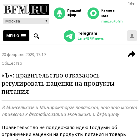
16+
Канал в
прямой
эфир
MAX
Москва
max.ru/bfm
Telegram
МЕНЮ
t.me/BFMnews
20 февраля 2023, 17:19
Общество
«Ъ»: правительство отказалось
регулировать наценки на продукты
питания
В Минсельхозе и Минпромторге полагают, что это может
привести к дестабилизации экономики и дефициту
Правительство не поддержало идею Госдумы об
ограничении наценки на продукты питания и товары