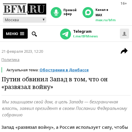
16+
Канал в
прямой
эфир
MAX
Москва
max.ru/bfm
Telegram
МЕНЮ
t.me/BFMnews
21 февраля 2023, 12:20
Политика
Актуальная тема:
Обострение в Донбассе
Путин обвинил Запад в том, что он
«развязал войну»
Мы защищаем свой дом, а цель Запада — безграничная
власть, заявил президент в своем Послании Федеральному
собранию
Запад «развязал войну», а Россия использует силу, чтобы