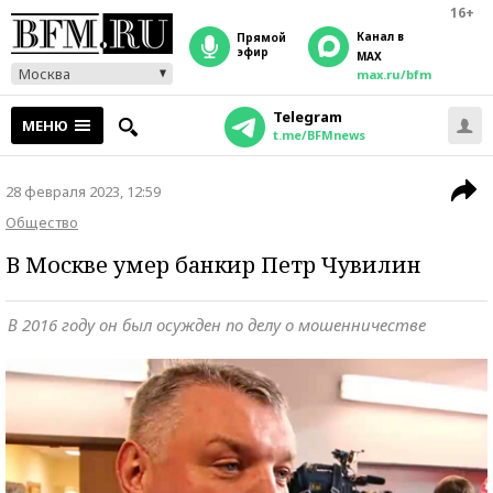
16+
Канал в
прямой
эфир
MAX
Москва
max.ru/bfm
Telegram
МЕНЮ
t.me/BFMnews
28 февраля 2023, 12:59
Общество
В Москве умер банкир Петр Чувилин
В 2016 году он был осужден по делу о мошенничестве