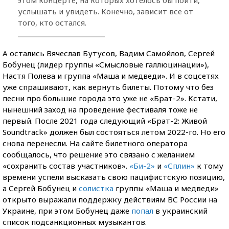
услышать и увидеть. Конечно, зависит все от
того, кто остался.
А остались Вячеслав Бутусов, Вадим Самойлов, Сергей
Бобунец (лидер группы «Смысловые галлюцинации»),
Настя Полева и группа «Маша и медведи». И в соцсетях
уже спрашивают, как вернуть билеты. Потому что без
песни про большие города это уже не «Брат-2». Кстати,
нынешний заход на проведение фестиваля тоже не
первый. После 2021 года следующий «Брат-2: Живой
Soundtrack» должен был состояться летом 2022-го. Но его
снова перенесли. На сайте билетного оператора
сообщалось, что решение это связано с желанием
«сохранить состав участников».
«Би-2»
и
«Сплин»
к тому
времени успели высказать свою пацифистскую позицию,
а Сергей Бобунец и
солистка
группы «Маша и медведи»
открыто выражали поддержку действиям ВС России на
Украине, при этом Бобунец даже
попал
в украинский
список подсанкционных музыкантов.