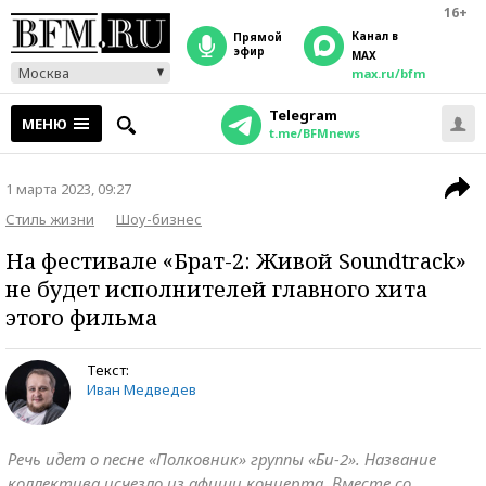
16+
Канал в
прямой
эфир
MAX
Москва
max.ru/bfm
Telegram
МЕНЮ
t.me/BFMnews
1 марта 2023, 09:27
Стиль жизни
Шоу-бизнес
На фестивале «Брат-2: Живой Soundtrack»
не будет исполнителей главного хита
этого фильма
Текст:
Иван Медведев
Речь идет о песне «Полковник» группы «Би-2». Название
коллектива исчезло из афиши концерта. Вместе со