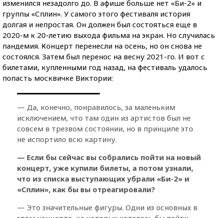
изменился незадолго до. В афише больше нет «Би-2» и
группы «Сплин». У самого этого фестиваля история
долгая и непростая. Он должен был состояться еще в
2020-м к 20-летию выхода фильма на экран. Но случилась
пандемия. Концерт перенесли на осень, но он снова не
состоялся. Затем был перенос на весну 2021-го. И вот с
билетами, купленными год назад, на фестиваль удалось
попасть москвичке Виктории:
— Да, конечно, понравилось, за маленьким
исключением, что там один из артистов был не
совсем в трезвом состоянии, но в принципе это
не испортило всю картину.
— Если бы сейчас вы собрались пойти на новый
концерт, уже купили билеты, а потом узнали,
что из списка выступающих убрали «Би-2» и
«Сплин», как бы вы отреагировали?
— Это значительные фигуры. Одни из основных в
этом концерте, на которых хотелось бы пойти,