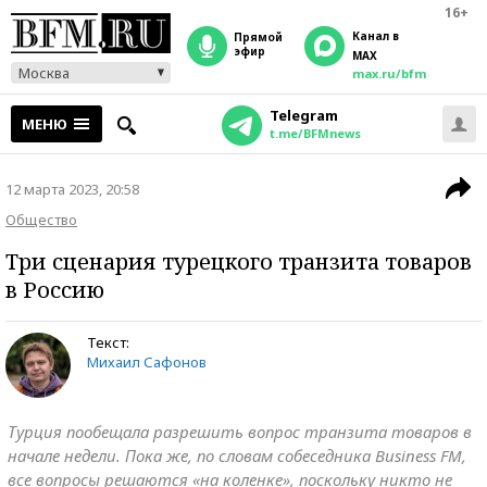
16+
Канал в
прямой
эфир
MAX
Москва
max.ru/bfm
Telegram
МЕНЮ
t.me/BFMnews
12 марта 2023, 20:58
Общество
Три сценария турецкого транзита товаров
в Россию
Текст:
Михаил Сафонов
Турция пообещала разрешить вопрос транзита товаров в
начале недели. Пока же, по словам собеседника Business FM,
все вопросы решаются «на коленке», поскольку никто не