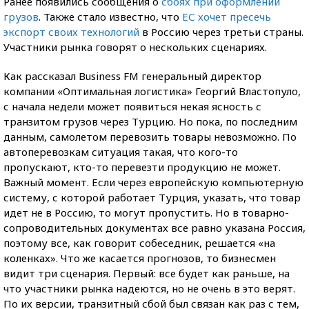
Ранее появились сообщения о
сбоях при оформлении
грузов
. Также стало известно, что
ЕС хочет пресечь
экспорт своих технологий
в Россию через третьи страны.
Участники рынка говорят о нескольких сценариях.
Как рассказал Business FM генеральный директор
компании «Оптимальная логистика» Георгий Властопуло,
с начала недели может появиться некая ясность с
транзитом грузов через Турцию. Но пока, по последним
данным, самолетом перевозить товары невозможно. По
автоперевозкам ситуация такая, что кого-то
пропускают, кто-то перевезти продукцию не может.
Важный момент. Если через европейскую компьютерную
систему, с которой работает Турция, указать, что товар
идет не в Россию, то могут пропустить. Но в товарно-
сопроводительных документах все равно указана Россия,
поэтому все, как говорит собеседник, решается «на
коленках». Что же касается прогнозов, то бизнесмен
видит три сценария. Первый: все будет как раньше, на
что участники рынка надеются, но не очень в это верят.
По их версии, транзитный сбой был связан как раз с тем,