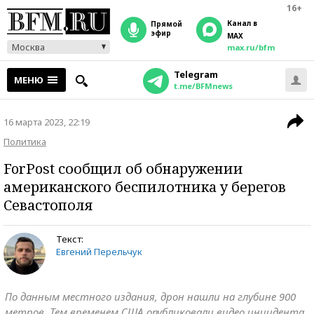
16+
Канал в
прямой
эфир
MAX
Москва
max.ru/bfm
Telegram
МЕНЮ
t.me/BFMnews
16 марта 2023, 22:19
Политика
ForPost сообщил об обнаружении
американского беспилотника у берегов
Севастополя
Текст:
Евгений Перельчук
По данным местного издания, дрон нашли на глубине 900
метров. Тем временем США опубликовали видео инцидента,