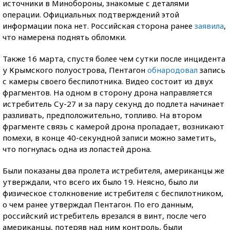
источники в Минобороны, знакомые с деталями
операции. Официальных подтверждений этой
информации пока нет. Российская сторона ранее
заявила
,
что намерена поднять обломки.
Также 16 марта, спустя более чем сутки после инцидента
у Крымского полуострова, Пентагон
обнародовал
запись
с камеры своего беспилотника. Видео состоит из двух
фрагментов. На одном в сторону дрона направляется
истребитель Су-27 и за пару секунд до подлета начинает
разливать, предположительно, топливо. На втором
фрагменте связь с камерой дрона пропадает, возникают
помехи, в конце 40-секундной записи можно заметить,
что погнулась одна из лопастей дрона.
Были показаны два пролета истребителя, американцы же
утверждали, что всего их было 19. Неясно, было ли
физическое столкновение истребителя с беспилотником,
о чем ранее утверждал Пентагон. По его данным,
российский истребитель врезался в винт, после чего
американцы, потеряв над ним контроль, были