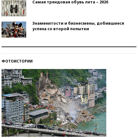
Самая трендовая обувь лета – 2026
Знаменитости и бизнесмены, добившиеся
успеха со второй попытки
Как защититься от солнца на курорте?
ФОТОИСТОРИИ
Кто изобрел средства связи?