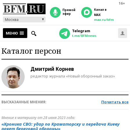
16+
Канал в
прямой
эфир
MAX
Москва
max.ru/bfm
Telegram
МЕНЮ
t.me/BFMnews
Каталог персон
Дмитрий Корнев
редактор журнала «Новый оборонный заказ»
Почитать все
ВЫСКАЗАННЫЕ МНЕНИЯ:
Мнение к материалу от 28 июня 2023 года:
«Хроника СВО: удар по Краматорску и передача Киеву
ракет береговой обороны»