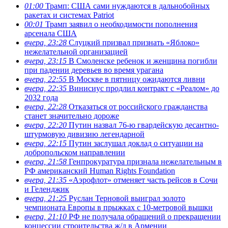
01:00
Трамп: США сами нуждаются в дальнобойных
ракетах и системах Patriot
00:01
Трамп заявил о необходимости пополнения
арсенала США
вчера, 23:28
Слуцкий призвал признать «Яблоко»
нежелательной организацией
вчера, 23:15
В Смоленске ребенок и женщина погибли
при падении деревьев во время урагана
вчера, 22:55
В Москве в пятницу ожидаются ливни
вчера, 22:35
Винисиус продлил контракт с «Реалом» до
2032 года
вчера, 22:28
Отказаться от российского гражданства
станет значительно дороже
вчера, 22:20
Путин назвал 76-ю гвардейскую десантно-
штурмовую дивизию легендарной
вчера, 22:15
Путин заслушал доклад о ситуации на
добропольском направлении
вчера, 21:58
Генпрокуратура признала нежелательным в
РФ американский Human Rights Foundation
вчера, 21:35
«Аэрофлот» отменяет часть рейсов в Сочи
и Геленджик
вчера, 21:25
Руслан Терновой выиграл золото
чемпионата Европы в прыжках с 10-метровой вышки
вчера, 21:10
РФ не получала обращений о прекращении
концессии строительства ж/д в Армении