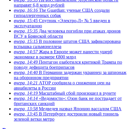
направят 6,8 млрд рублей
вчера, 16:16
The Guardian: ученые США создали
гипоаллергенных собак
вчера, 15:45
Спутник «Электро-Л» № 5 введен в
эксплуатацию
вчера, 15:35
Два человека погибли при атаках дронов
ВСУ в Брянской области
вчера, 15:15
В половине штатов США зафиксирована
вспышка сальмонеллеза
вчера, 14:57
Жара в Европе может нанести ущерб
экономике в размере €800 млрд
вчера, 14:49
Пентагон озаботился критикой Трампа по
поводу дефицита боеприпасов
вчера, 14:40
В Германии задержан украинец за шпионаж
на оборонном предприятии
вчера, 14:21
АТОР сообщила о снижении цен на
авиабилеты в России
вчера, 14:19
Масштабный сбой произошел в рунете
вчера, 14:14
«Ведомости»: Озон банк не пострадает от
британских санкций
вчера, 13:58
Медведев назвал Японию вассалом США
вчера, 13:45
В Петербурге достроили новый тоннель
зеленой ветки метро