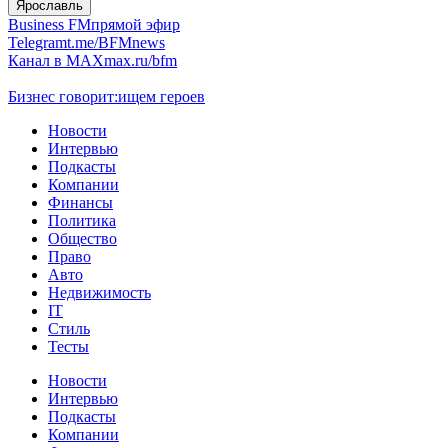
Ярославль
Business FM
прямой эфир
Telegram
t.me/BFMnews
Канал в MAX
max.ru/bfm
Бизнес говорит:
ищем героев
Новости
Интервью
Подкасты
Компании
Финансы
Политика
Общество
Право
Авто
Недвижимость
IT
Стиль
Тесты
Новости
Интервью
Подкасты
Компании