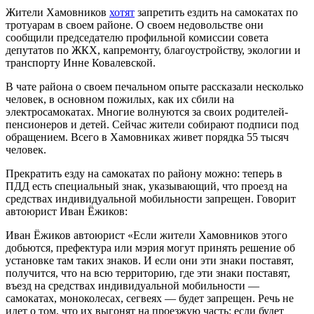
Жители Хамовников
хотят
запретить ездить на самокатах по
тротуарам в своем районе. О своем недовольстве они
сообщили председателю профильной комиссии совета
депутатов по ЖКХ, капремонту, благоустройству, экологии и
транспорту Инне Ковалевской.
В чате района о своем печальном опыте рассказали несколько
человек, в основном пожилых, как их сбили на
электросамокатах. Многие волнуются за своих родителей-
пенсионеров и детей. Сейчас жители собирают подписи под
обращением. Всего в Хамовниках живет порядка 55 тысяч
человек.
Прекратить езду на самокатах по району можно: теперь в
ПДД есть специальный знак, указывающий, что проезд на
средствах индивидуальной мобильности запрещен. Говорит
автоюрист Иван Ёжиков:
Иван Ёжиков
автоюрист
«Если жители Хамовников этого
добьются, префектура или мэрия могут принять решение об
установке там таких знаков. И если они эти знаки поставят,
получится, что на всю территорию, где эти знаки поставят,
въезд на средствах индивидуальной мобильности —
самокатах, моноколесах, сегвеях — будет запрещен. Речь не
идет о том, что их выгонят на проезжую часть: если будет