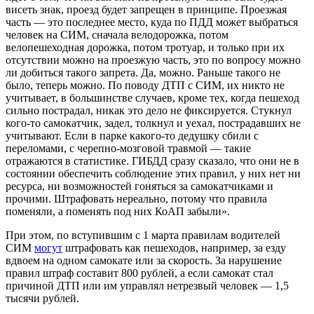
висеть знак, проезд будет запрещен в принципе. Проезжая
часть — это последнее место, куда по ПДД может выбраться
человек на СИМ, сначала велодорожка, потом
велопешеходная дорожка, потом тротуар, и только при их
отсутствии можно на проезжую часть, это по вопросу можно
ли добиться такого запрета. Да, можно. Раньше такого не
было, теперь можно. По поводу ДТП с СИМ, их никто не
учитывает, в большинстве случаев, кроме тех, когда пешеход
сильно пострадал, никак это дело не фиксируется. Стукнул
кого-то самокатчик, задел, толкнул и уехал, пострадавших не
учитывают. Если в парке какого-то дедушку сбили с
переломами, с черепно-мозговой травмой — такие
отражаются в статистике. ГИБДД сразу сказало, что они не в
состоянии обеспечить соблюдение этих правил, у них нет ни
ресурса, ни возможностей гоняться за самокатчиками и
прочими. Штрафовать нереально, потому что правила
поменяли, а поменять под них КоАП забыли».
При этом, по вступившим с 1 марта правилам водителей
СИМ
могут
штрафовать как пешеходов, например, за езду
вдвоем на одном самокате или за скорость. За нарушение
правил штраф составит 800 рублей, а если самокат стал
причиной ДТП или им управлял нетрезвый человек — 1,5
тысячи рублей.