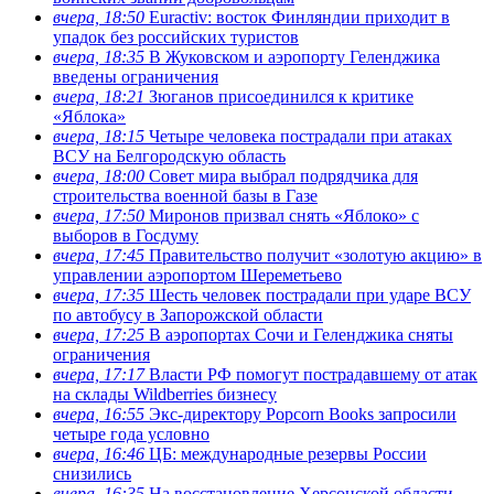
вчера, 18:50
Euractiv: восток Финляндии приходит в
упадок без российских туристов
вчера, 18:35
В Жуковском и аэропорту Геленджика
введены ограничения
вчера, 18:21
Зюганов присоединился к критике
«Яблока»
вчера, 18:15
Четыре человека пострадали при атаках
ВСУ на Белгородскую область
вчера, 18:00
Совет мира выбрал подрядчика для
строительства военной базы в Газе
вчера, 17:50
Миронов призвал снять «Яблоко» с
выборов в Госдуму
вчера, 17:45
Правительство получит «золотую акцию» в
управлении аэропортом Шереметьево
вчера, 17:35
Шесть человек пострадали при ударе ВСУ
по автобусу в Запорожской области
вчера, 17:25
В аэропортах Сочи и Геленджика сняты
ограничения
вчера, 17:17
Власти РФ помогут пострадавшему от атак
на склады Wildberries бизнесу
вчера, 16:55
Экс-директору Popcorn Books запросили
четыре года условно
вчера, 16:46
ЦБ: международные резервы России
снизились
вчера, 16:35
На восстановление Херсонской области