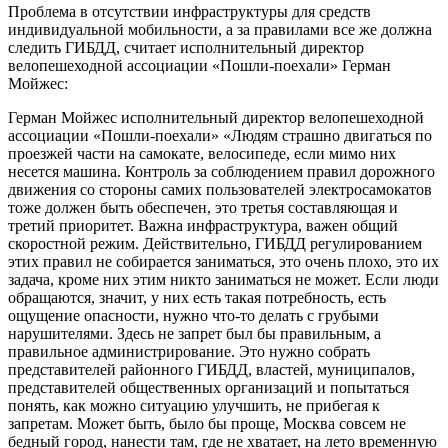
Проблема в отсутствии инфраструктуры для средств
индивидуальной мобильности, а за правилами все же должна
следить ГИБДД, считает исполнительный директор
велопешеходной ассоциации «Пошли-поехали» Герман
Мойжес:
Герман Мойжес
исполнительный директор велопешеходной
ассоциации «Пошли-поехали»
«Людям страшно двигаться по
проезжей части на самокате, велосипеде, если мимо них
несется машина. Контроль за соблюдением правил дорожного
движения со стороны самих пользователей электросамокатов
тоже должен быть обеспечен, это третья составляющая и
третий приоритет. Важна инфраструктура, важен общий
скоростной режим. Действительно, ГИБДД регулированием
этих правил не собирается заниматься, это очень плохо, это их
задача, кроме них этим никто заниматься не может. Если люди
обращаются, значит, у них есть такая потребность, есть
ощущение опасности, нужно что-то делать с грубыми
нарушителями. Здесь не запрет был бы правильным, а
правильное администрирование. Это нужно собрать
представителей районного ГИБДД, властей, муниципалов,
представителей общественных организаций и попытаться
понять, как можно ситуацию улучшить, не прибегая к
запретам. Может быть, было бы проще, Москва совсем не
бедный город, нанести там, где не хватает, на лето временную