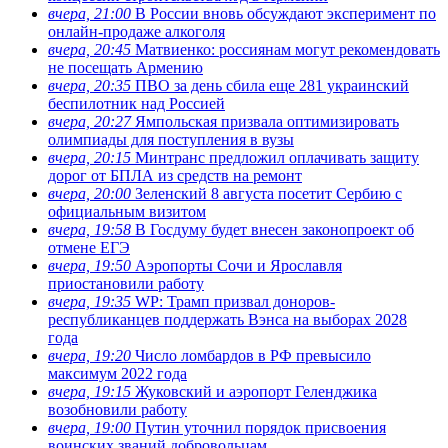
вчера, 21:00
В России вновь обсуждают эксперимент по
онлайн-продаже алкоголя
вчера, 20:45
Матвиенко: россиянам могут рекомендовать
не посещать Армению
вчера, 20:35
ПВО за день сбила еще 281 украинский
беспилотник над Россией
вчера, 20:27
Ямпольская призвала оптимизировать
олимпиады для поступления в вузы
вчера, 20:15
Минтранс предложил оплачивать защиту
дорог от БПЛА из средств на ремонт
вчера, 20:00
Зеленский 8 августа посетит Сербию с
официальным визитом
вчера, 19:58
В Госдуму будет внесен законопроект об
отмене ЕГЭ
вчера, 19:50
Аэропорты Сочи и Ярославля
приостановили работу
вчера, 19:35
WP: Трамп призвал доноров-
республиканцев поддержать Вэнса на выборах 2028
года
вчера, 19:20
Число ломбардов в РФ превысило
максимум 2022 года
вчера, 19:15
Жуковский и аэропорт Геленджика
возобновили работу
вчера, 19:00
Путин уточнил порядок присвоения
воинских званий добровольцам