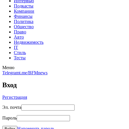
Интервью
Подкасты
Компании
Финансы
Политика
Общество
Право
Авто
Недвижимость
IT
Стиль
Тесты
Меню
Telegram
t.me/BFMnews
Вход
Регистрация
Эл. почта
Пароль
Напомнить пароль
Войти