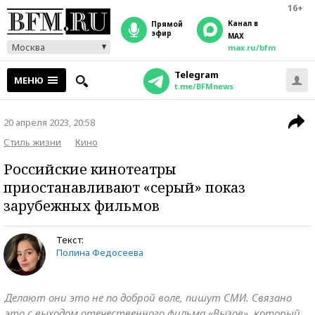
16+
Канал в
прямой
эфир
MAX
Москва
max.ru/bfm
Telegram
МЕНЮ
t.me/BFMnews
20 апреля 2023, 20:58
Стиль жизни
Кино
Российские кинотеатры
приостанавливают «серый» показ
зарубежных фильмов
Текст:
Полина Федосеева
Делают они это не по доброй воле, пишут СМИ. Связано
это с выходом отечественного фильма «Вызов», который