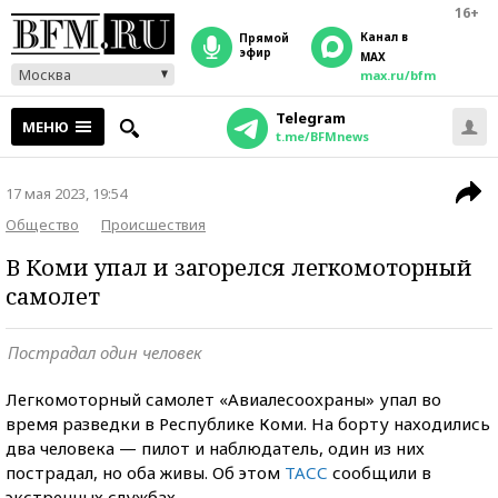
16+
Канал в
прямой
эфир
MAX
Москва
max.ru/bfm
Telegram
МЕНЮ
t.me/BFMnews
17 мая 2023, 19:54
Общество
Происшествия
В Коми упал и загорелся легкомоторный
самолет
Пострадал один человек
Легкомоторный самолет «Авиалесоохраны» упал во
время разведки в Республике Коми. На борту находились
два человека — пилот и наблюдатель, один из них
пострадал, но оба живы. Об этом
ТАСС
сообщили в
экстренных службах.