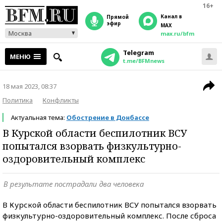
16+
Канал в
прямой
эфир
MAX
Москва
max.ru/bfm
Telegram
МЕНЮ
t.me/BFMnews
18 мая 2023, 08:37
Политика
Конфликты
Актуальная тема:
Обострение в Донбассе
В Курской области беспилотник ВСУ
попытался взорвать физкультурно-
оздоровительный комплекс
В результате пострадали два человека
В Курской области беспилотник ВСУ попытался взорвать
физкультурно-оздоровительный комплекс. После сброса