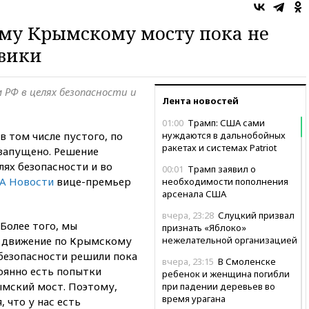
му Крымскому мосту пока не
овики
РФ в целях безопасности и
Лента новостей
01:00
Трамп: США сами
в том числе пустого, по
нуждаются в дальнобойных
ракетах и системах Patriot
запущено. Решение
ях безопасности и во
00:01
Трамп заявил о
А Новости
вице-премьер
необходимости пополнения
арсенала США
вчера, 23:28
Слуцкий призвал
Более того, мы
признать «Яблоко»
е движение по Крымскому
нежелательной организацией
 безопасности решили пока
вчера, 23:15
В Смоленске
тоянно есть попытки
ребенок и женщина погибли
ымский мост. Поэтому,
при падении деревьев во
время урагана
, что у нас есть