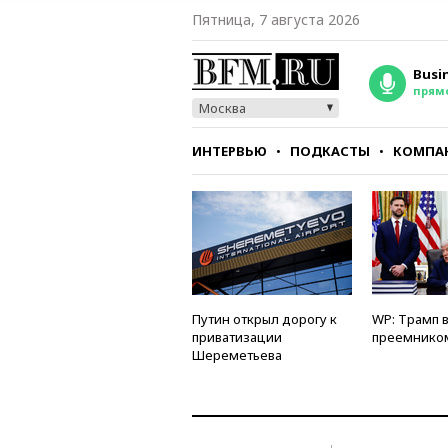
Пятница, 7 августа 2026
Busi
прям
Москва
ИНТЕРВЬЮ
ПОДКАСТЫ
КОМПА
СТИЛЬ
ТЕСТЫ
Путин открыл дорогу к
WP: Трамп 
приватизации
преемнико
Шереметьева