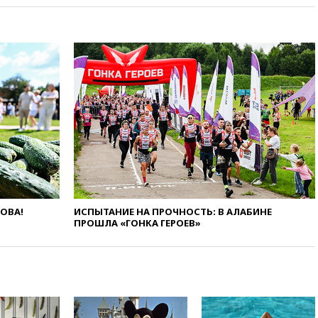
призвала оптимизировать
олимпиады для поступления в
вузы
вчера, 20:15
Минтранс
предложил оплачивать
защиту дорог от БПЛА из
средств на ремонт
вчера, 20:00
Зеленский 8
августа посетит Сербию с
официальным визитом
вчера, 19:58
В Госдуму будет
внесен законопроект об
отмене ЕГЭ
ЛОВА!
ИСПЫТАНИЕ НА ПРОЧНОСТЬ: В АЛАБИНЕ
вчера, 19:50
Аэропорты Сочи и
ПРОШЛА «ГОНКА ГЕРОЕВ»
Ярославля приостановили
работу
вчера, 19:35
WP: Трамп
призвал доноров-
республиканцев поддержать
Вэнса на выборах 2028 года