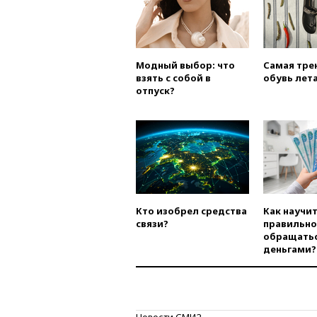
Модный выбор: что
Самая тре
взять с собой в
обувь лета
отпуск?
Кто изобрел средства
Как научи
связи?
правильно
обращатьс
деньгами?