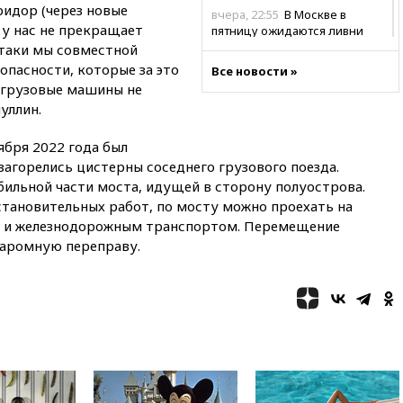
идор (через новые
вчера, 22:55
В Москве в
 у нас не прекращает
пятницу ожидаются ливни
-таки мы совместной
вчера, 22:35
Винисиус
опасности, которые за это
Все новости »
продлил контракт с «Реалом»
 грузовые машины не
до 2032 года
уллин.
вчера, 22:28
Отказаться от
российского гражданства
бря 2022 года был
станет значительно дороже
 загорелись цистерны соседнего грузового поезда.
вчера, 22:20
Путин назвал 76-ю
ильной части моста, идущей в сторону полуострова.
гвардейскую десантно-
сстановительных работ, по мосту можно проехать на
штурмовую дивизию
ах и железнодорожным транспортом. Перемещение
легендарной
паромную переправу.
вчера, 22:15
Путин заслушал
доклад о ситуации на
добропольском направлении
вчера, 21:58
Генпрокуратура
признала нежелательным в
РФ американский Human
Rights Foundation
вчера, 21:35
«Аэрофлот»