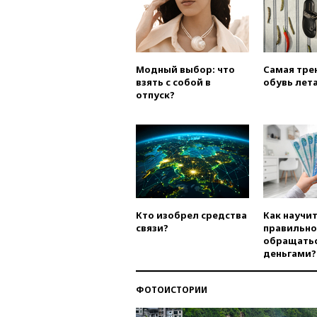
Модный выбор: что
Самая тре
взять с собой в
обувь лета
отпуск?
Кто изобрел средства
Как научи
связи?
правильно
обращатьс
деньгами?
ФОТОИСТОРИИ