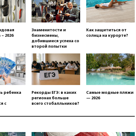
вчера, 19:20
Число ломбардов
в РФ превысило максимум
2022 года
вчера, 19:15
Жуковский и
аэропорт Геленджика
ндовая
Знаменитости и
Как защититься от
возобновили работу
 – 2026
бизнесмены,
солнца на курорте?
добившиеся успеха со
вчера, 19:00
Путин уточнил
второй попытки
порядок присвоения воинских
званий добровольцам
вчера, 18:50
Euractiv: восток
Финляндии приходит в упадок
без российских туристов
вчера, 18:35
В Жуковском и
аэропорту Геленджика
ть ребенка
Рекорды ЕГЭ: в каких
Самые модные пляжи
введены ограничения
регионах больше
— 2026
вчера, 18:21
Зюганов
я с
всего стобалльников?
присоединился к критике
«Яблока»
вчера, 18:15
Четыре человека
пострадали при атаках ВСУ на
Белгородскую область