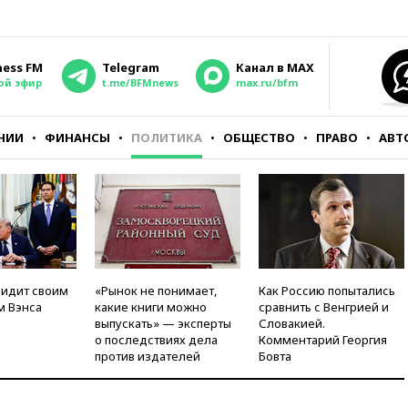
ness FM
Telegram
Канал в MAX
ой эфир
t.me/BFMnews
max.ru/bfm
НИИ
ФИНАНСЫ
ПОЛИТИКА
ОБЩЕСТВО
ПРАВО
АВТ
видит своим
«Рынок не понимает,
Как Россию попытались
м Вэнса
какие книги можно
сравнить с Венгрией и
выпускать» — эксперты
Словакией.
о последствиях дела
Комментарий Георгия
против издателей
Бовта