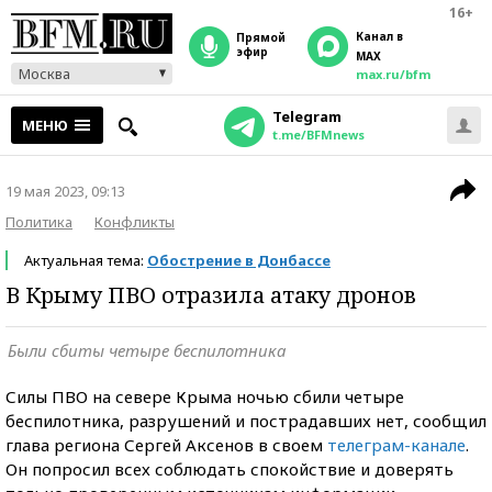
16+
Канал в
прямой
эфир
MAX
Москва
max.ru/bfm
Telegram
МЕНЮ
t.me/BFMnews
19 мая 2023, 09:13
Политика
Конфликты
Актуальная тема:
Обострение в Донбассе
В Крыму ПВО отразила атаку дронов
Были сбиты четыре беспилотника
Силы ПВО на севере Крыма ночью сбили четыре
беспилотника, разрушений и пострадавших нет, сообщил
глава региона Сергей Аксенов в своем
телеграм-канале
.
Он попросил всех соблюдать спокойствие и доверять