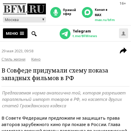
16+
Канал в
прямой
эфир
MAX
Москва
max.ru/bfm
Telegram
МЕНЮ
t.me/BFMnews
29 мая 2023, 09:58
Стиль жизни
Кино
В Совфеде придумали схему показа
западных фильмов в РФ
Предлагаемая норма аналогична той, которая разрешает
параллельный импорт товаров в РФ, но касается других
статей Гражданского кодекса
В Совете Федерации предложили не защищать права
авторов зарубежного кино при показе в России. Глава
комитета верхней палаты парламента по экономической