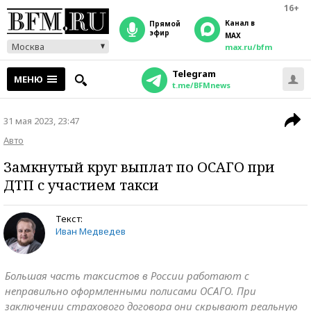
16+
Канал в
прямой
эфир
MAX
Москва
max.ru/bfm
Telegram
МЕНЮ
t.me/BFMnews
31 мая 2023, 23:47
Авто
Замкнутый круг выплат по ОСАГО при
ДТП с участием такси
Текст:
Иван Медведев
Большая часть таксистов в России работают с
неправильно оформленными полисами ОСАГО. При
заключении страхового договора они скрывают реальную